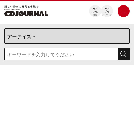
新しい⾳楽の発⾒と体験を
CDJ
オーディオ