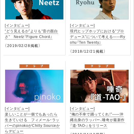
[インタビュー]
[インタビュー]
“どう見えるか”よりも“音の面白
現代ヒップホップにおける“プロ
さ” Neetz『Figure Chord』
デュース”について考える――Ry
ohu『Ten Twenty』
（2019/02/28掲載）
（2018/12/21掲載）
[インタビュー]
[インタビュー]
楽しいことが一個でもあったら
“俺の不幸で踊ってくれ！”――沖
生きていける フィメール・ラッ
縄出身のラッパー、唾奇が最新作
パーのpinokoがChilly Sourceか
『道-TAO-』をリリース
らデビュー