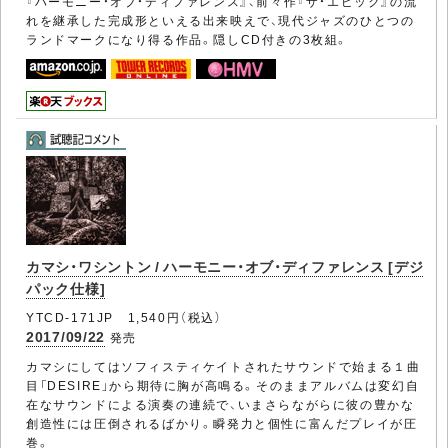
『ハーモニー・オブ・ディファレンス』、前々作『ザ・エピック』の流
れを継承した完成形といえる出来映えで、現代ジャズのひとつの
ランドマークになり得る作品。隠しCD付きの3枚組。
カマシ・ワシントン / ハーモニー・オブ・ディファレンス [デジ
パック仕様]
YTCD-171JP 1,540円（税込）
2017/09/22
発売
カマシにしてはソフィスティケイトされたサウンドで始まる１曲
目「DESIRE」から期待に胸が高鳴る。そのままアルバムは変幻自
在なサウンドによる演奏の連続で、いまさらながらに彼の豊かな
創造性には圧倒されるばかり。瞬発力と個性に富んだプレイが圧
巻。