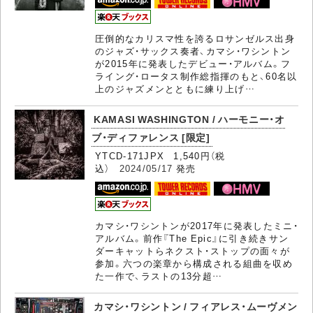
圧倒的なカリスマ性を誇るロサンゼルス出身
のジャズ・サックス奏者、カマシ・ワシントン
が2015年に発表したデビュー・アルバム。フ
ライング・ロータス制作総指揮のもと、60名以
上のジャズメンとともに練り上げ…
KAMASI WASHINGTON / ハーモニー・オ
ブ・ディファレンス [限定]
YTCD-171JPX 1,540円（税
込）
2024/05/17
発売
カマシ・ワシントンが2017年に発表したミニ・
アルバム。前作『The Epic』に引き続きサン
ダーキャットらネクスト・ストップの面々が
参加。六つの楽章から構成される組曲を収め
た一作で、ラストの13分超…
カマシ・ワシントン / フィアレス・ムーヴメン