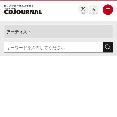
新しい⾳楽の発⾒と体験を
CDJ
オーディオ