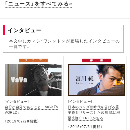
「ニュース」をすべてみる»
インタビュー
本文中にカマシ・ワシントンが登場したインタビューの
一覧です。
[インタビュー]
[インタビュー]
自分が自分であること VaVa『V
日本のジャズ新時代を告げる重
VORLD』
要作をリリースした宮川 純に柳
樂光隆（JTNC）が迫る
（2019/02/28掲載）
（2015/07/31掲載）