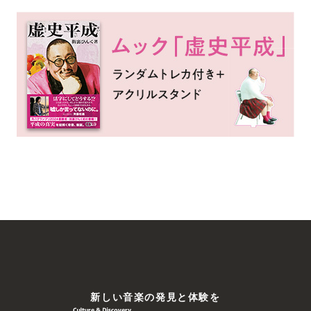
新しい⾳楽の発⾒と体験を