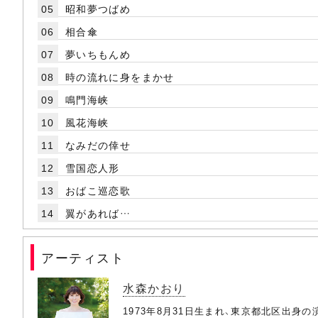
05
昭和夢つばめ
06
相合傘
07
夢いちもんめ
08
時の流れに身をまかせ
09
鳴門海峡
10
風花海峡
11
なみだの倖せ
12
雪国恋人形
13
おばこ巡恋歌
14
翼があれば…
アーティスト
水森かおり
1973年8月31日生まれ、東京都北区出身