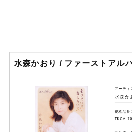
水森かおり / ファーストア
アーティ
水森か
規格品番
TKCA-7