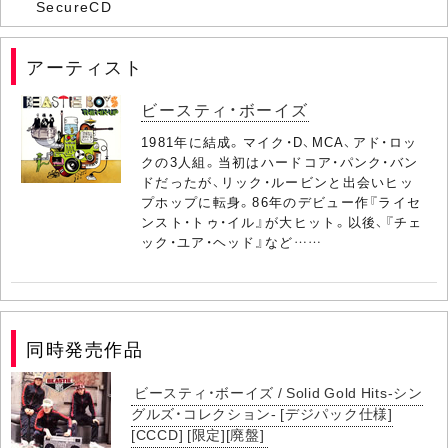
SecureCD
アーティスト
ビースティ・ボーイズ
1981年に結成。マイク・D、MCA、アド・ロッ
クの3人組。当初はハードコア・パンク・バン
ドだったが、リック・ルービンと出会いヒッ
プホップに転身。86年のデビュー作『ライセ
ンスト・トゥ・イル』が大ヒット。以後、『チェ
ック・ユア・ヘッド』など……
同時発売作品
ビースティ・ボーイズ / Solid Gold Hits-シン
グルズ・コレクション- [デジパック仕様]
[CCCD] [限定][廃盤]