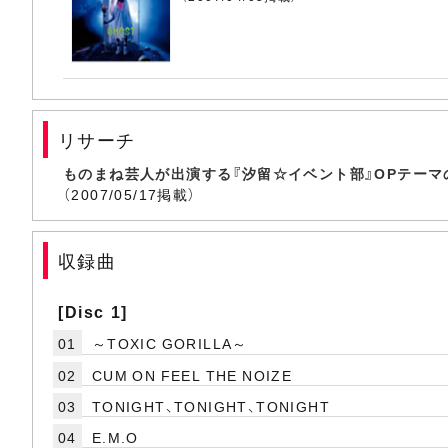
リサーチ
ものまね芸人が出演する『汐留☆イベント部』OPテーマ
（2007/05/17掲載）
収録曲
[Disc 1]
01
～TOXIC GORILLA～
02
CUM ON FEEL THE NOIZE
03
TONIGHT、TONIGHT、TONIGHT
04
E.M.O