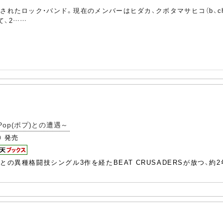
成されたロック・バンド。現在のメンバーはヒダカ、クボタマサヒコ（b、cho）
て、2……
～Pop(ポプ)との遭遇～
発売
0
らとの異種格闘技シングル3作を経たBEAT CRUSADERSが放つ、約2年