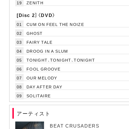
19
ZENITH
[Disc 2］〈DVD〉
01
CUM ON FEEL THE NOIZE
02
GHOST
03
FAIRY TALE
04
DROOG IN A SLUM
05
TONIGHT、TONIGHT、TONIGHT
06
FOOL GROOVE
07
OUR MELODY
08
DAY AFTER DAY
09
SOLITAIRE
アーティスト
BEAT CRUSADERS