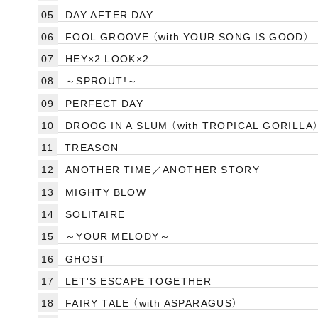
05
DAY AFTER DAY
06
FOOL GROOVE （with YOUR SONG IS GOOD）
07
HEY×2 LOOK×2
08
～SPROUT!～
09
PERFECT DAY
10
DROOG IN A SLUM （with TROPICAL GORILLA
11
TREASON
12
ANOTHER TIME／ANOTHER STORY
13
MIGHTY BLOW
14
SOLITAIRE
15
～YOUR MELODY～
16
GHOST
17
LET'S ESCAPE TOGETHER
18
FAIRY TALE （with ASPARAGUS）