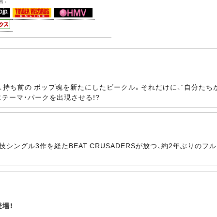
店：
作を経て、持ち前の ポップ魂を新たにしたビークル。それだけに、“自分
テーマ・パークを出現させる!?
技シングル3作を経たBEAT CRUSADERSが放つ、約2年ぶりのフル・ア
登場！