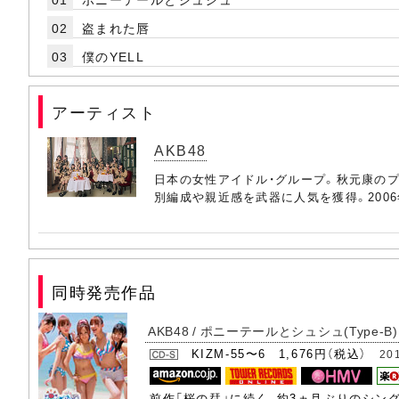
02
盗まれた唇
03
僕のYELL
アーティスト
AKB48
日本の女性アイドル・グループ。秋元康のプ
別編成や親近感を武器に人気を獲得。200
同時発売作品
AKB48 / ポニーテールとシュシュ(Type-B) 
KIZM-55〜6 1,676円（税込）
20
前作「桜の栞」に続く、約3ヵ月ぶりのシン