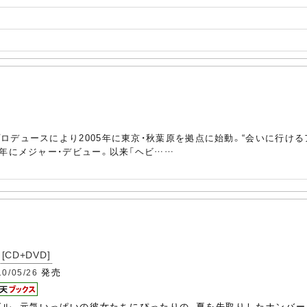
ロデュースにより2005年に東京・秋葉原を拠点に始動。“会いに行け
6年にメジャー・デビュー。以来「ヘビ……
[CD+DVD]
発売
10/05/26
グル。元気いっぱいの彼女たちにぴったりの、夏を先取りしたナンバー