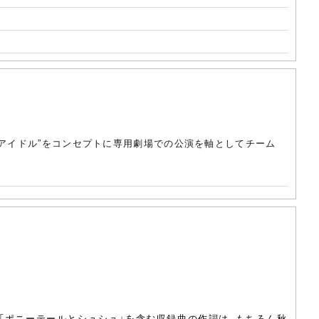
るアイドル”をコンセプトに専用劇場での公演を軸としてチーム
「ポニーテールとシュシュ」を含む収録曲の作詞は、もちろん秋