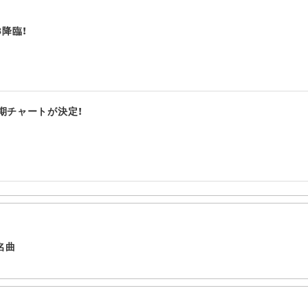
8降臨！
年上半期チャートが決定！
名曲