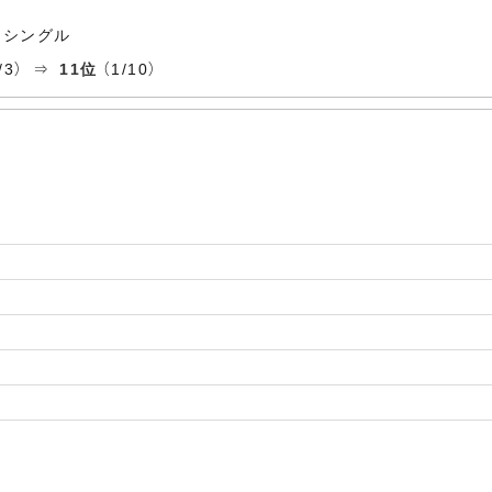
 シングル
1/3） ⇒
11位
（1/10）