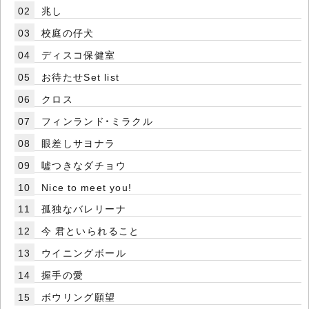
02
兆し
03
校庭の仔犬
04
ディスコ保健室
05
お待たせSet list
06
クロス
07
フィンランド・ミラクル
08
眼差しサヨナラ
09
嘘つきなダチョウ
10
Nice to meet you!
11
孤独なバレリーナ
12
今 君といられること
13
ウイニングボール
14
握手の愛
15
ボウリング願望