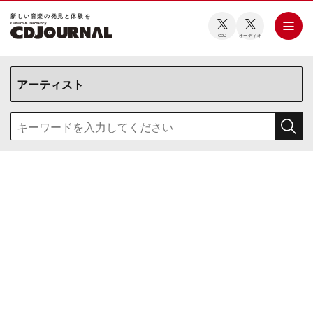
新しい⾳楽の発⾒と体験を
CDJ
オーディオ