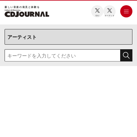
新しい⾳楽の発⾒と体験を
CDJ
オーディオ