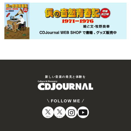
新しい⾳楽の発⾒と体験を
FOLLOW ME
CDJ
オーディオ