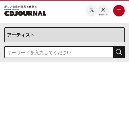
新しい⾳楽の発⾒と体験を
CDJ
オーディオ