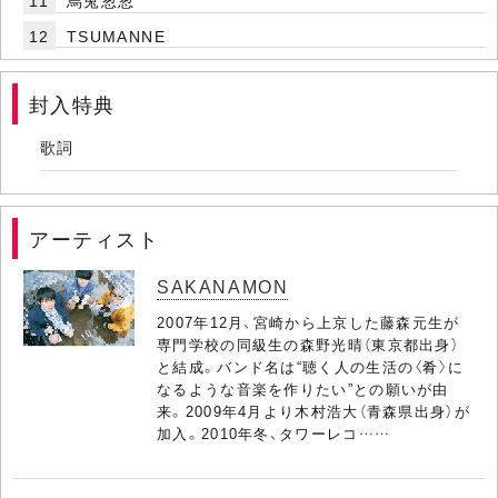
11
烏兎怱怱
12
TSUMANNE
封入特典
歌詞
アーティスト
SAKANAMON
2007年12月、宮崎から上京した藤森元生が
専門学校の同級生の森野光晴（東京都出身）
と結成。バンド名は“聴く人の生活の〈肴〉に
なるような音楽を作りたい”との願いが由
来。2009年4月より木村浩大（青森県出身）が
加入。2010年冬、タワーレコ……