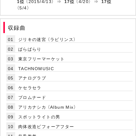
1位
（2015/4/13） ⇒
17位
（4/20） ⇒
17位
（5/4）
収録曲
01
ジリキの迷宮 （ラビリンス）
02
ぱらぱらり
03
東京フリーマーケット
04
TACHNOMUSIC
05
アナログラブ
06
ケセラセラ
07
プロムナード
08
アリカナシカ （Album Mix）
09
スポットライトの男
10
肉体改造ビフォーアフター