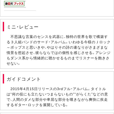
ミニ・レビュー
不思議な言葉のセンスを武器に、独特の世界を歌で構築す
る３人組バンドのサード・アルバム。いわゆる今様のＪロック
～ポップスと思いきや、やはりその詩の連なりがさまざまな
情景を想起させ、彼らならではの個性を感じさせる。アレンジ
もダンス系から情緒的に聴かせるものまでリスナーを飽きさ
せない。
ガイドコメント
2015年4月15日リリースの3rdフル・アルバム。タイトル
は“何の役にも立たないつまらないもの”“がらくた”などの意
で、人間のダメな部分や卑屈な部分を嘆きながら爽快に疾走
するギター・ロックを展開している。