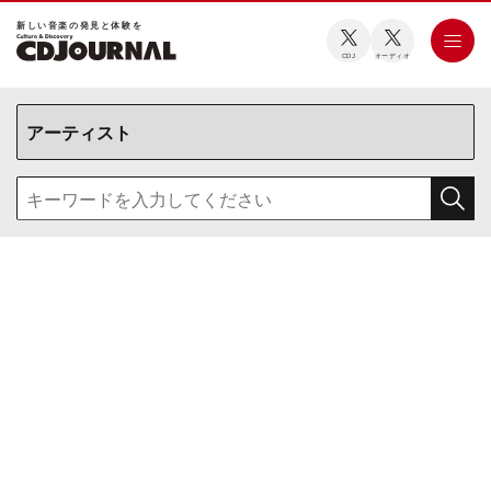
新しい⾳楽の発⾒と体験を
CDJ
オーディオ