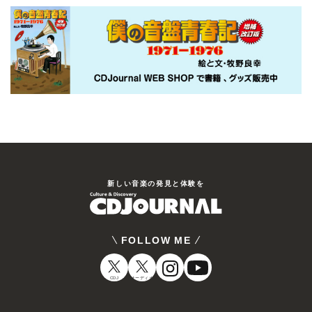
新しい⾳楽の発⾒と体験を
FOLLOW ME
CDJ
オーディオ