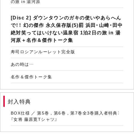
の旅 in 湯河原
[Disc 2] ダウンタウンのガキの使いやあらへん
で！！ 幻の傑作 永久保存版(5)罰 浜田・山崎・田中
絶対笑ってはいけない温泉宿 1泊2日の旅 in 湯
河原＋名作＆傑作トーク集
寿司ロシアンルーレット完全版
あの時は…
名作＆傑作トーク集
封入特典
BOX仕様 ／ 第5巻，第6巻，第7巻全3巻購入者特典：
『女将 藤原寛Tシャツ』