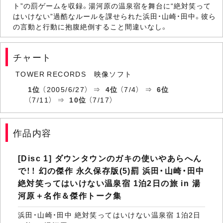
ト”の罰ゲームを収録。湯河原の温泉宿を舞台に“絶対笑って
はいけない”過酷なルールを課せられた浜田・山崎・田中。彼ら
の言動と行動に抱腹絶倒すること間違いなし。
チャート
TOWER RECORDS 映像ソフト
1位
（2005/6/27） ⇒
4位
（7/4） ⇒
6位
（7/11） ⇒
10位
（7/17）
作品内容
[Disc 1] ダウンタウンのガキの使いやあらへん
で！！ 幻の傑作 永久保存版(5)罰 浜田・山崎・田中
絶対笑ってはいけない温泉宿 1泊2日の旅 in 湯
河原＋名作＆傑作トーク集
浜田・山崎・田中 絶対笑ってはいけない温泉宿 1泊2日