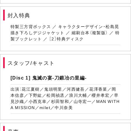
封入特典
特製三方背ボックス ／ キャラクターデザイン・松島晃
描き下ろしデジジャケット ／ 縮刷台本（複製版） ／ 特
製ブックレット ／ ［2］特典ディスク
スタッフ/キャスト
[Disc 1] 鬼滅の宴-刀鍛冶の里編-
出演：花江夏樹／鬼頭明里／河西健吾／花澤香菜／岡
本信彦／下野紘／松岡禎丞／浪川大輔／櫻井孝宏／早
見沙織／小西克幸／杉田智和／山寺宏一／MAN WITH
A MISSION／milet／中川奈美