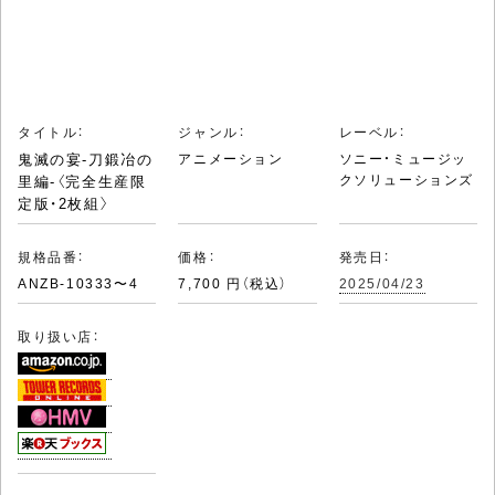
タイトル：
ジャンル：
レーベル：
鬼滅の宴-刀鍛冶の
アニメーション
ソニー・ミュージッ
クソリューションズ
里編-〈完全生産限
定版・2枚組〉
規格品番：
価格：
発売日：
ANZB-10333〜4
7,700 円（税込）
2025/04/23
取り扱い店：