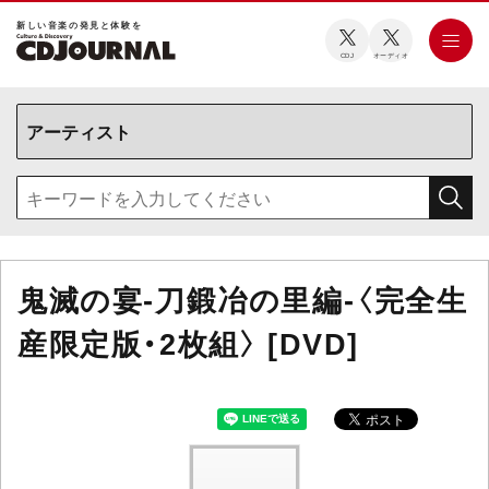
新しい⾳楽の発⾒と体験を
CDJ
オーディオ
鬼滅の宴-刀鍛冶の里編-〈完全生
産限定版・2枚組〉 [DVD]