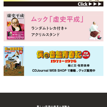
鬼頭明里
込）
2026/07/29
発売
1994年10月16日生まれ、愛知県出身の声
優／歌手。高校卒業後に上京し、プロ・フ
ィット声優養成所に入所。2014年より声
2025年公開の『劇場版「鬼滅の刃」無限城編
優活動を開始。2016年よりアニメ『タイム
第一章 猗窩座再来』をパッケージ。来たる
ボカン』シリーズのカレン役をはじめ、
鬼との決戦に備え、「柱稽古」に挑んでいた
『ブレンド・S』『Re:ステージ! ドリ……
竈門炭治郎。産屋敷邸に現れた鬼舞辻?無惨
の手により鬼の根城「無限城」へと落…
劇場版 鬼滅の刃 無限城編 第一章 猗窩座再
花江夏樹
来〈完全生産限定版・2枚組〉 [DVD]
1991年6月26日生まれ、神奈川県出身の日本
ANZB-18501〜4 9,900円（税
の男性声優。山寺宏一に憧れてて、ワークシ
込）
2026/07/29
発売
ョップとオーディションののち、下積みをし
ながら声優の勉強を重ねる。2012年、アクロ
スエンタテインメントに正式に所属し、同年
に『TARI TARI』のウィ……
2025年公開の『劇場版「鬼滅の刃」無限城編
第一章 猗窩座再来』をパッケージ。来たる
鬼との決戦に備え、「柱稽古」に挑んでいた
竈門炭治郎。産屋敷邸に現れた鬼舞辻?無惨
早見沙織
の手により鬼の根城「無限城」へと落…
1991年5月29日生まれ、東京都出身の声優／
新しい⾳楽の発⾒と体験を