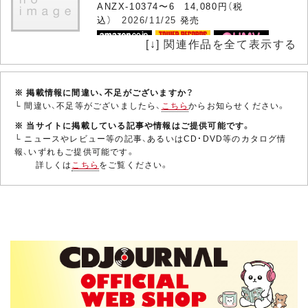
ANZX-10374〜6 14,080円（税
込）
2026/11/25
発売
浪川大輔
[↓] 関連作品を全て表示する
4月2日生まれ、東京都出身の声優。1985年か
ら子役、声優として活躍。アニメから洋画の
吹替えまでさまざまな役を演じる。『スター・
劇場版 鬼滅の刃 無限城編 第一章 猗窩座再
ウォーズ』シリーズのアナキン・スカイウォ
※ 掲載情報に間違い、不足がございますか？
└ 間違い、不足等がございましたら、
ーカー役、『機動戦士ガンダムUC』リディ・マ
こちら
からお知らせください。
来 [DVD]
ーセナス役、『ルパン三世 東……
※ 当サイトに掲載している記事や情報はご提供可能です。
ANSB-18501 4,400円（税
└ ニュースやレビュー等の記事、あるいはCD・DVD等のカタログ情
込）
2026/07/29
発売
報、いずれもご提供可能です。
詳しくは
こちら
をご覧ください。
小西克幸
4月21日生まれ、和歌山県出身の声優／ナレ
2025年公開の『劇場版「鬼滅の刃」無限城編
ーター／俳優。高校卒業後に上京し、声優学
第一章 猗窩座再来』をパッケージ。来たる
校、養成所を経て、賢プロダクションに所属。
鬼との決戦に備え、「柱稽古」に挑んでいた
『金色のコルダ』『デュラララ!!』『聖闘士星矢
竈門炭治郎。産屋敷邸に現れた鬼舞辻?無惨
Ω』『東京喰種トーキョーグール』『監獄学
の手により鬼の根城「無限城」へと落…
園』『イナズマイレブンGO』な……
劇場版 鬼滅の刃 無限城編 第一章 猗窩座再
来 [Blu-ray]
ANSX-18501 4,950円（税