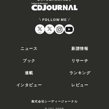
劇場版 鬼滅の刃 無限城編 第一章 猗窩座再
歌手。中学時代の2004年に日本ナレーショ
来〈完全生産限定版・2枚組〉 [Blu-ray]
ン演技研究所ジュニア声優クラスに入所。
ANZX-18501〜4 11,000円（税
2007年に『桃華月憚』の川壁桃花役でアニ
込）
2026/07/29
発売
メ・デビュー。以来、透明感ある声と卓越した
FOLLOW ME
演技力を武器に『バクマン。』『……
CDJ
オーディオ
2025年公開の『劇場版「鬼滅の刃」無限城編
花澤香菜
第一章 猗窩座再来』をパッケージ。来たる
鬼との決戦に備え、「柱稽古」に挑んでいた
ニュース
新譜情報
1989年2月25日生まれ、東京都出身の女性声
竈門炭治郎。産屋敷邸に現れた鬼舞辻?無惨
優／歌手。幼少期は子役として『やっぱりさ
の手により鬼の根城「無限城」へと落…
んま大先生』『ガッコの先生』などに出演。
ブック
リサーチ
鬼滅の宴-柱稽古編-〈完全生産限定版・2枚
2006年のアニメ『ゼーガペイン』をきっかけ
に声優の道へ進む。アニメ『カンピオーネ!』
組〉 [DVD]
連載
ランキング
『機動戦士ガンダムAGE』な……
ANZB-10366〜7 7,700円（税
込）
2026/05/27
発売
インタビュー
レビュー
松岡禎丞
1986年9月17日生まれ、北海道出身の声優。
花江夏樹や櫻井孝宏らTVアニメ『鬼滅の
株式会社シーディージャーナル
愛称は“つぐつぐ”。代々木アニメーション専
刃』のキャスト陣が集結し、オリジナル朗読
〒101-0035
門学校、日本ナレーション演技研究所を経