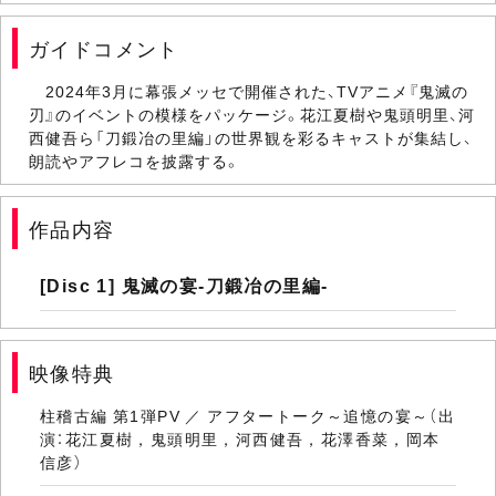
ガイドコメント
2024年3月に幕張メッセで開催された、TVアニメ『鬼滅の
刃』のイベントの模様をパッケージ。花江夏樹や鬼頭明里、河
西健吾ら「刀鍛冶の里編」の世界観を彩るキャストが集結し、
朗読やアフレコを披露する。
作品内容
[Disc 1] 鬼滅の宴-刀鍛冶の里編-
映像特典
柱稽古編 第1弾PV ／ アフタートーク～追憶の宴～（出
演：花江夏樹，鬼頭明里，河西健吾，花澤香菜，岡本
信彦）