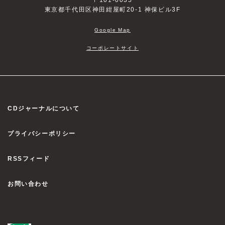
劇と生アフレコを披露するイベント・シリー
東京都千代田区神田紺屋町20-1 神保ビル3F
て、アイムエンタープライズに所属。2009年
ズ。本作では2025年5月4日にパシフィコ横
にTVアニメ『東のエデン』のAKX20000役で
浜で開催された「柱稽古編」を収める。…
声優デビュー。2011……
Google Map
鬼滅の宴-柱稽古編-〈完全生産限定版・2枚
組〉 [Blu-ray]
コーポレートサイト
ANZX-10366〜7 8,800円（税
下野紘
込）
2026/05/27
発売
1980年4月21日生まれ、東京都出身の声優。
日本ナレーション演技研究所を経て、2001年
にゲーム『リリーのアトリエ～ザールブルグ
CDジャーナルについて
花江夏樹や櫻井孝宏らTVアニメ『鬼滅の
の錬金術士3～』で声優デビュー。以来、アニ
刃』のキャスト陣が集結し、オリジナル朗読
メを中心にゲームや映画、朗読劇などの舞
劇と生アフレコを披露するイベント・シリー
台、ラジオなどで活躍。『おおき……
プライバシーポリシー
ズ。本作では2025年5月4日にパシフィコ横
浜で開催された「柱稽古編」を収める。…
RSSフィード
舞台 鬼滅の刃 其ノ伍 襲撃 刀鍛冶の里〈完
杉田智和
全生産限定版・2枚組〉 [DVD]
お問い合わせ
1980年10月11日生まれ、埼玉県出身の声優
ANZB-10350〜1 9,680円（税
／ナレーター。高校時代から声優デビューを
込）
2025/10/29
発売
果たし、大学在学中は学業と並行して声優活
動を継続。『銀魂』『涼宮ハルヒの憂鬱』『ち