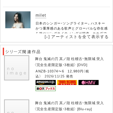
milet
日本のシンガー・ソングライター。ハスキー
かつ重厚感のある歌声とグローバルな存在感
を放つソングライティングが特色。カナダで
[↓] アーティストを全て表示する
過ごした後、東京都内に在住。2018年より本
格的な音楽活動をスタート。ドラマ『スキャ
ンダル専門弁護士 QUEEN』主題歌……
舞台 鬼滅の刃 其ノ陸 柱稽古・無限城 突入
〈完全生産限定版・3枚組〉 [DVD]
中川奈美
ANZB-10374〜6 12,980円（税
4月4日生まれ、愛媛県宇和島市出身の歌手
込）
2026/11/25
発売
／声優／俳優／ナレーター。3歳からピア
ノを始め、小学生の時より合唱部と宇和島
少年少女合唱団に入団。母の影響で民謡を
習う。愛媛県立宇和島東高等学校を経て、
亜細亜大学を卒業。ネットゲームの主題歌
舞台 鬼滅の刃 其ノ陸 柱稽古・無限城 突入
の歌唱を機……
〈完全生産限定版・3枚組〉 [Blu-ray]