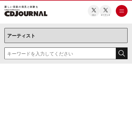
新しい⾳楽の発⾒と体験を
CDJ
オーディオ