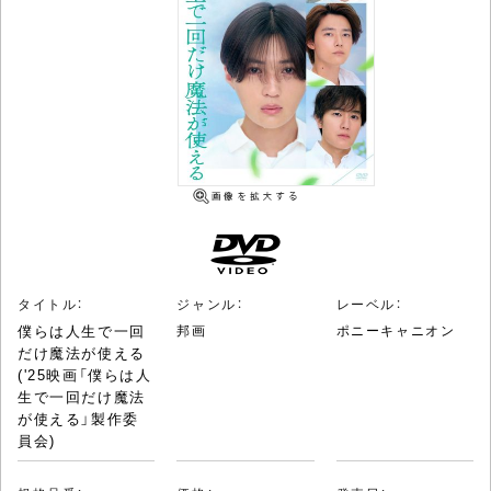
タイトル：
ジャンル：
レーベル：
僕らは人生で一回
邦画
ポニーキャニオン
だけ魔法が使える
('25映画「僕らは人
生で一回だけ魔法
が使える」製作委
員会)