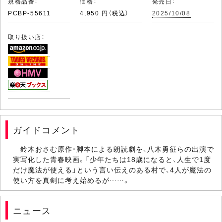
規格品番：
価格：
発売日：
PCBP-55611
4,950 円（税込）
2025/10/08
取り扱い店：
ガイドコメント
鈴木おさむ原作・脚本による朗読劇を、八木勇征らの出演で
実写化した青春映画。「少年たちは18歳になると、人生で1度
だけ魔法が使える」という言い伝えのある村で、4人が魔法の
使い方を真剣に考え始めるが……。
ニュース