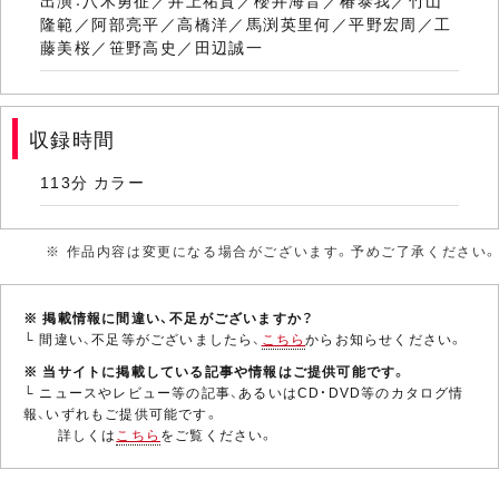
出演：八木勇征／井上祐貴／櫻井海音／椿泰我／竹山
隆範／阿部亮平／高橋洋／馬渕英里何／平野宏周／工
藤美桜／笹野高史／田辺誠一
収録時間
113分 カラー
※ 作品内容は変更になる場合がございます。予めご了承ください。
※ 掲載情報に間違い、不足がございますか？
└ 間違い、不足等がございましたら、
こちら
からお知らせください。
※ 当サイトに掲載している記事や情報はご提供可能です。
└ ニュースやレビュー等の記事、あるいはCD・DVD等のカタログ情
報、いずれもご提供可能です。
詳しくは
こちら
をご覧ください。