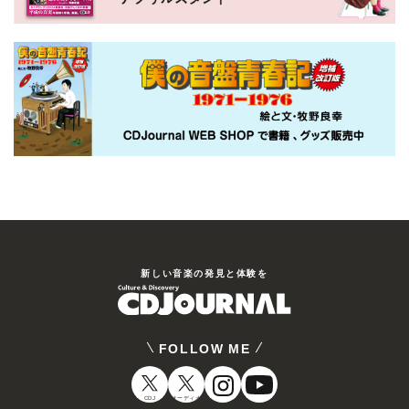
新しい⾳楽の発⾒と体験を
FOLLOW ME
CDJ
オーディオ