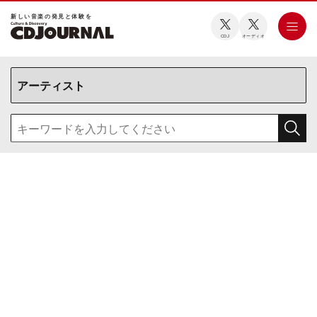
新しい⾳楽の発⾒と体験を
CDJ
オーディオ