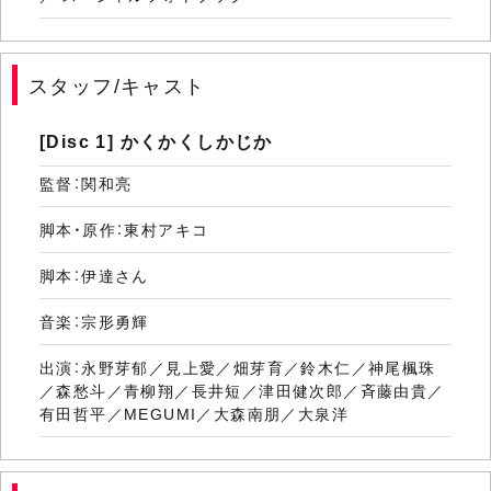
スタッフ/キャスト
[Disc 1] かくかくしかじか
監督：関和亮
脚本・原作：東村アキコ
脚本：伊達さん
音楽：宗形勇輝
出演：永野芽郁／見上愛／畑芽育／鈴木仁／神尾楓珠
／森愁斗／青柳翔／長井短／津田健次郎／斉藤由貴／
有田哲平／MEGUMI／大森南朋／大泉洋