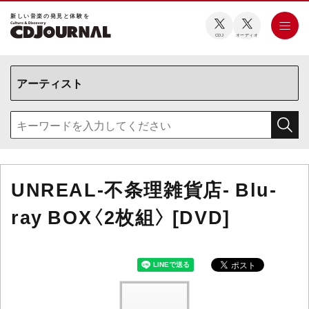
新しい⾳楽の発⾒と体験を
CDJ
オーディオ
UNREAL-不条理雑貨店- Blu-
ray BOX〈2枚組〉 [DVD]