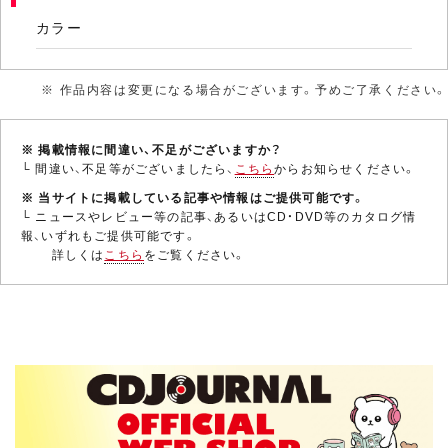
出演：染谷俊之／小西詠斗／細貝圭／世古口凌／新正
カラー
俊／美弥るりか／安里唯／森崎りな／佐藤淳／留依ま
きせ／本西彩希帆／阿瀬川健太／田中翔大／小田啓司
／沙那／三浦永夢
※ 作品内容は変更になる場合がございます。予めご了承ください。
※ 掲載情報に間違い、不足がございますか？
└ 間違い、不足等がございましたら、
こちら
からお知らせください。
※ 当サイトに掲載している記事や情報はご提供可能です。
└ ニュースやレビュー等の記事、あるいはCD・DVD等のカタログ情
報、いずれもご提供可能です。
詳しくは
こちら
をご覧ください。