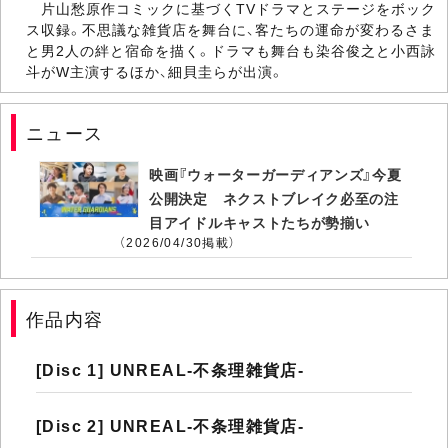
片山愁原作コミックに基づくTVドラマとステージをボック
ス収録。不思議な雑貨店を舞台に、客たちの運命が変わるさま
と男2人の絆と宿命を描く。ドラマも舞台も染谷俊之と小西詠
斗がW主演するほか、細貝圭らが出演。
ニュース
映画『ウォーターガーディアンズ』今夏
公開決定 ネクストブレイク必至の注
目アイドルキャストたちが勢揃い
（2026/04/30掲載）
作品内容
[Disc 1] UNREAL-不条理雑貨店-
[Disc 2] UNREAL-不条理雑貨店-