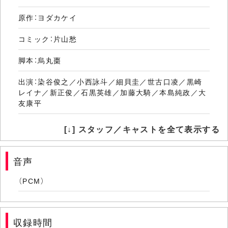
原作：ヨダカケイ
コミック：片山愁
脚本：烏丸棗
出演：染谷俊之／小西詠斗／細貝圭／世古口凌／黒崎
レイナ／新正俊／石黒英雄／加藤大騎／本島純政／大
友康平
[↓] スタッフ／キャストを全て表示する
[Disc 2] UNREAL-不条理雑貨店-
演出：久保田唱
音声
原作：ヨダカケイ
（PCM）
コミック：片山愁
脚本：烏丸棗
収録時間