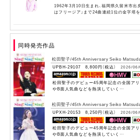
(20) 風は秋色
1962年3月10日生まれ、福岡県久留米市
はフリージア」まで24曲連続1位の金字塔
(21) ハートのイアリング
(22) 白いパラソル
(23) レモネードの夏 2025
同時発売作品
(24) 天使のウィンク
松田聖子/45th Anniversary Seiko Matsud
UPBH-29107 8,800円（税込）
2026/06
(25) 夏の扉
(26) 素敵にOnce Again
松田聖子のデビュー45周年記念の全国アリー
やB面人気曲などを熱演していく…
(27) 大切なあなた
松田聖子/45th Anniversary Seiko Matsuda C
UPXH-20153 8,250円（税込）
2026/06
松田聖子のデビュー45周年記念の全国アリー
やB面人気曲などを熱演していく…