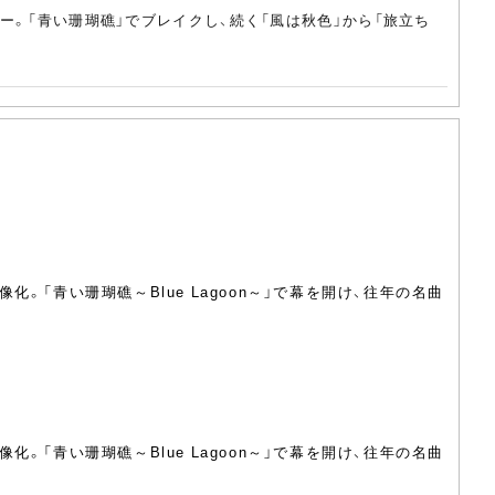
ュー。「青い珊瑚礁」でブレイクし、続く「風は秋色」から「旅立ち
「青い珊瑚礁～Blue Lagoon～」で幕を開け、往年の名曲
「青い珊瑚礁～Blue Lagoon～」で幕を開け、往年の名曲