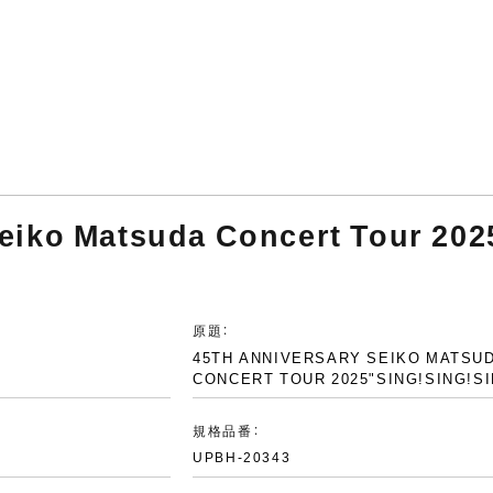
ko Matsuda Concert Tour 2025
原題：
45TH ANNIVERSARY SEIKO MATSU
CONCERT TOUR 2025"SING!SING!SI
規格品番：
UPBH-20343