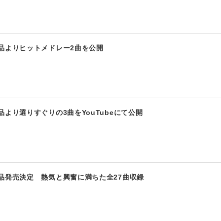
品よりヒットメドレー2曲を公開
より選りすぐりの3曲をYouTubeにて公開
品発売決定 熱気と興奮に満ちた全27曲収録