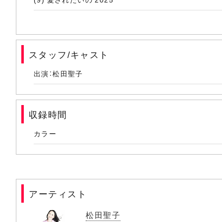
(10) Eighteen
(11) Star 2025
スタッフ/キャスト
(12) SWEET MEMORIES
出演：松田聖子
(13) RAINBOW～六月生まれ～
(14) TRUE LOVE～そっとくちづけて
収録時間
(15) Romance
カラー
(16) ベルベット・フラワー 2025
(17) 赤いスイートピー
(18) Rock'n Rouge
アーティスト
(19) 裸足の季節
松田聖子