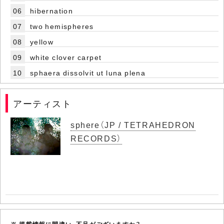
06
hibernation
07
two hemispheres
08
yellow
09
white clover carpet
10
sphaera dissolvit ut luna plena
アーティスト
sphere（JP / TETRAHEDRON
RECORDS）
※ 掲載情報に間違い、不足がございますか？