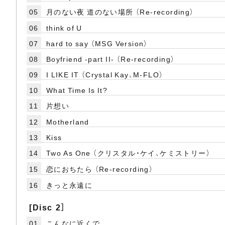
05
月のない夜 道のない場所 （Re-recording）
06
think of U
07
hard to say （MSG Version）
08
Boyfriend -part II- （Re-recording）
09
I LIKE IT （Crystal Kay、M-FLO）
10
What Time Is It?
11
片想い
12
Motherland
13
Kiss
14
Two As One （クリスタル・ケイ、ケミストリー）
15
恋におちたら （Re-recording）
16
きっと永遠に
[Disc 2］
01
こんなに近くで...