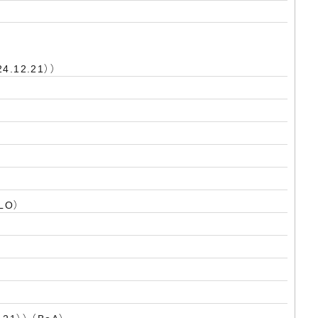
4.12.21））
FLO）