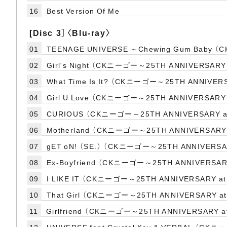
16
Best Version Of Me
[Disc 3］〈Blu-ray〉
01
TEENAGE UNIVERSE ～Chewing Gum Baby （C
02
Girl's Night （CKニーゴー～25TH ANNIVERSARY a
03
What Time Is It? （CKニーゴー～25TH ANNIVERSA
04
Girl U Love （CKニーゴー～25TH ANNIVERSARY a
05
CURIOUS （CKニーゴー～25TH ANNIVERSARY at K
06
Motherland （CKニーゴー～25TH ANNIVERSARY at
07
gET oN! （SE.） （CKニーゴー～25TH ANNIVERSARY 
08
Ex-Boyfriend （CKニーゴー～25TH ANNIVERSARY 
09
I LIKE IT （CKニーゴー～25TH ANNIVERSARY at K
10
That Girl （CKニーゴー～25TH ANNIVERSARY at 
11
Girlfriend （CKニーゴー～25TH ANNIVERSARY at K