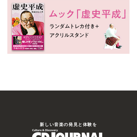
賞。以降、コンスタン……
ディ・ウォーホルと“メメント・モリ”との造語から。2007年秋に小山田壮平
ンスタントに作……
館大学の音楽サークル“ロック・コミューン”所属の岸田繁（vo,g）、佐藤
ーショナルな楽曲で高い……
丸、Mummy-Dの2MCとDJ JINの3名で構成。1989年に結成
ジ”の異名をとり、2……
新しい⾳楽の発⾒と体験を