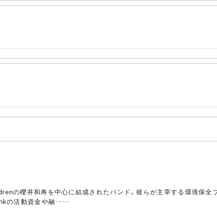
ildrenの櫻井和寿を中心に結成されたバンド。彼らが主宰する環境保全プ
ankの活動資金や融……