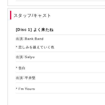
(12) カーニバる？
(13) おんがく〓MUSIC
スタッフ/キャスト
(14) The Choice Is Yours
[Disc 1] よく来たね
(15) 2012Spark
出演：Bank Band
(16) ユリーカ
* 悲しみを越えていく色
(17) 月食
出演：Salyu
(18) コノユビトマレ
* 告白
(19) Physical
出演：平井堅
(20) 奏逢～Bank Bandのテーマ～
* I'm Yours
(21) ぼくらが旅に出る理由
出演：ジェイソン・ムラーズ
[Disc 2] ap bank fes'12 Fund for Japan