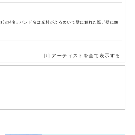
 （ds）の4名。バンド名は光村がよろめいて壁に触れた際、“壁に触
[↓] アーティストを全て表示する
）、大山純（g）の4名。1998年に結成。東京を中心にライヴを行な
成し、92年にミニ・アルバム『EVERYTHING』でデビュー。翌
し、99年に現編成へ移行。2002年に『創』でアルバム・デビュー