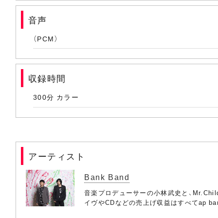
* あの夏を忘れない
(1) 終わりのない歌
音声
出演：吉川晃司
(2) Headlight
（PCM）
* tokyo hotaru
(3) Melodic Storm
出演：持田香織
収録時間
(4) その日が来るまで
* Boyfriend-partII-
300分 カラー
(5) スロウ
出演：クリスタル・ケイ
(6) 手をたたけ
* やさしさで溢れるように
(7) LOVE-SICK
アーティスト
出演：JUJU
(8) トランスフォーマー
Bank Band
(9) 赤橙
* 永遠に
音楽プロデューサーの小林武史と、Mr.Ch
(10) everybody feels the same
出演：ゴスペラーズ
イヴやCDなどの売上げ収益はすべてap b