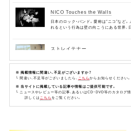
(11) 1984
* and I love you
NICO Touches the Walls
(12) 最後のニュース
出演：KAN
日本のロック・バンド。愛称は“ニコ”など。メ
(13) Tomorrow never knows
れるという行為は壁の向こうにある世界、
* 不良倶楽部
(14) HANABI
出演：横山剣
ストレイテナー
(15) Image
* カーニバる？
日本のロック・バンド。愛称は“テナー”。メン
(16) シーソーゲーム～勇敢な恋の歌～
い、2003年にシングル「TRAVELLING G
出演：ナオト・インティライミ
※ 掲載情報に間違い、不足がございますか？
(17) to U
└ 間違い、不足等がございましたら、
こちら
からお知らせください
* おんがく〓MUSIC
Mr.Children
※ 当サイトに掲載している記事や情報はご提供可能です。
[Disc 3] ap bank fes'12 Fund for Japan
└ ニュースやレビュー等の記事、あるいはCD・DVD等のカタログ
出演：Def Tech
日本のロック・バンド。メンバーは桜井和寿（vo
詳しくは
こちら
をご覧ください。
(1) Bank Band／-Documentary-
年のシングル「CROSS ROAD」でブレイ
* The Choice Is Yours
出演：RHYMESTER
ACIDMAN
日本のロック・バンド。メンバーは大木伸夫（v