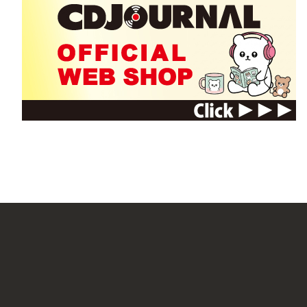
* 2012Spark
し、翌年に日本ゴールドディスク大賞を受
出演：ポルノグラフィティ
andymori
* ユリーカ
日本のロック・バンド。バンド名は芸術家のアン
出演：スキマスイッチ
アルバム『andymori』を発表。以降、コ
* 月食
くるり
出演：藤巻亮太
日本のロック・バンド。1996年9月頃、立命
ビュー。激しさと切なさとが相まったエモ
* コノユビトマレ
出演：スガ シカオ
RHYMESTER
* Physical
日本のヒップホップ・グループ。メンバーは宇多
とパフォーマンスから“キング・オブ・ステー
出演：Salyu／スガ シカオ