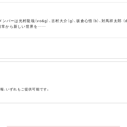
ンバーは光村龍哉（vo&g）、古村大介（g）、坂倉心悟（b）、対馬祥太郎
日常から新しい世界を……
バーはホリエアツシ（vo,g,p）、ナカヤマシンペイ（ds）、日向秀和（b
ARG……
。
情報、いずれもご提供可能です。
,g）、田原健一（g）、中川敬輔（b）、鈴木英哉（ds）の4名。1989年に結
ク。以……
o,g）、佐藤雅俊（b）、浦山一悟（ds）の3名。1997年にライヴを開始