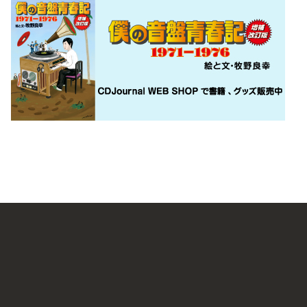
（vo/g）、藤原寛（g）らで結成。2009年2月に1stフル・
征史（b）らによって結成。98年のシングル「東京」でメジャー・デ
し、93年にアルバム『俺に言わせりゃ』でデビュー。圧倒的なスキル