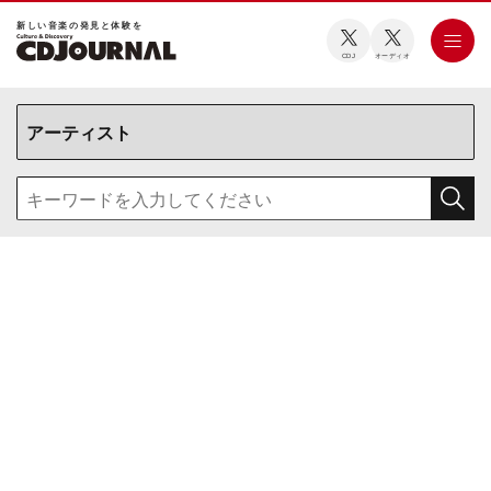
新しい⾳楽の発⾒と体験を
CDJ
オーディオ