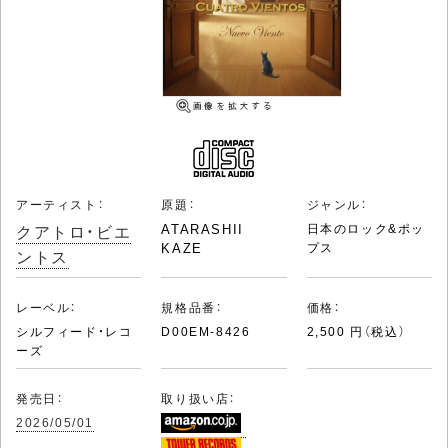
アーティスト：
原題：
ジャンル：
クアトロ・ビエ
ATARASHII
日本のロック&ポッ
KAZE
プス
ントス
レーベル：
規格品番：
価格：
シルフィード・レコ
D00EM-8426
2,500 円（税込）
ーズ
発売日：
取り扱い店：
2026/05/01