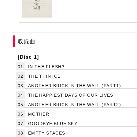
収録曲
[Disc 1]
01
IN THE FLESH?
02
THE THIN ICE
03
ANOTHER BRICK IN THE WALL (PART1)
04
THE HAPPIEST DAYS OF OUR LIVES
05
ANOTHER BRICK IN THE WALL (PART2)
06
MOTHER
07
GOODBYE BLUE SKY
08
EMPTY SPACES