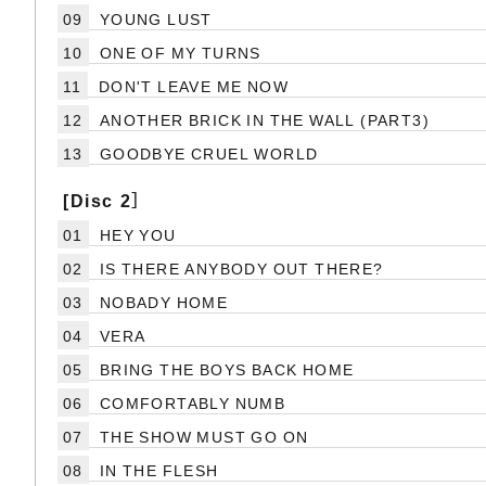
09
YOUNG LUST
10
ONE OF MY TURNS
11
DON'T LEAVE ME NOW
12
ANOTHER BRICK IN THE WALL (PART3)
13
GOODBYE CRUEL WORLD
[Disc 2］
01
HEY YOU
02
IS THERE ANYBODY OUT THERE?
03
NOBADY HOME
04
VERA
05
BRING THE BOYS BACK HOME
06
COMFORTABLY NUMB
07
THE SHOW MUST GO ON
08
IN THE FLESH