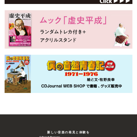
バスケットケース [Blu-ray]
ロバート・ボーゲル
KIXF-1329 2,750円（税込）
2022/08/10
発売
80年代を代表するカルト・ホラー。シャム双
生児の弟ドゥエインと、バスケットケースに
ダイアナ・ブローネ
収まる異形の兄ベリアルは、自分たちを無理
やり切り離した医師たちに復讐を続けてい
たが……。…
バスケットケース2 [Blu-ray]
KIXF-1330 2,750円（税込）
2022/08/10
発売
ビル・フリーマン
フリークスで狂気の行動をとる兄と、ノーマ
ルな肉体を持つがゆえに兄の奇行を悩む弟
の姿を描いたカルト・ホラーの第2弾。監督
は『ブレインダメージ』のフランク・ヘネン
新しい⾳楽の発⾒と体験を