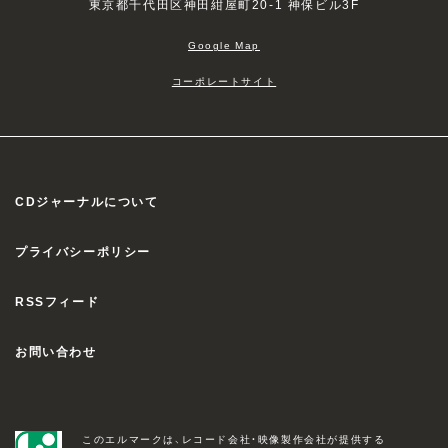
やり切り離した医師たちに復讐を続けてい
東京都千代田区神田紺屋町20-1 神保ビル3F
たが……。…
Google Map
バスケットケース2 [Blu-ray]
KIXF-1098 2,750円（税込）
2021/08/04
コーポレートサイト
発売
フリークスで狂気の行動をとる兄と、ノーマ
ルな肉体を持つがゆえに兄の奇行を悩む弟
CDジャーナルについて
の姿を描いたカルト・ホラーの第2弾。監督
は『ブレインダメージ』のフランク・ヘネン
プライバシーポリシー
ロッター。…
バスケットケース3 [Blu-ray]
RSSフィード
KIXF-1099 2,750円（税込）
2021/08/04
発売
お問い合わせ
フリークスで狂気の行動をとる兄と、ノーマ
ルな肉体を持つがゆえに兄の奇行を悩む弟
このエルマークは、レコード会社・映像製作会社が提供する
の姿を描いたカルト・ホラーの第3弾。フリ