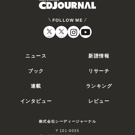
ロッター。…
バスケットケース3 [Blu-ray]
KIXF-1331 2,750円（税込）
2022/08/10
FOLLOW ME
発売
CDJ
オーディオ
フリークスで狂気の行動をとる兄と、ノーマ
ルな肉体を持つがゆえに兄の奇行を悩む弟
ニュース
新譜情報
の姿を描いたカルト・ホラーの第3弾。フリ
ークスに理解ある医者の手によって兄弟は
ブック
リサーチ
旅立つのだが……。…
バスケットケース [Blu-ray]
連載
ランキング
KIXF-1097 2,750円（税込）
2021/08/04
発売
インタビュー
レビュー
80年代を代表するカルト・ホラー。シャム双
株式会社シーディージャーナル
生児の弟ドゥエインと、バスケットケースに
収まる異形の兄ベリアルは、自分たちを無理
〒101-0035