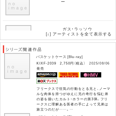
ー
ガス・ラッソウ
[↓] アーティストを全て表示する
バスケットケース [Blu-ray]
KIXF-2039 2,750円（税込）
2025/08/06
エドガー・イエヴィンズ
発売
フリークスで狂気の行動をとる兄と、ノーマ
ルな肉体を持つがゆえに兄の奇行を悩む弟
の姿を描いたカルト・ホラーの第3弾。フリ
アーニー・ブルック
ークスに理解ある医者の手によって兄弟は
旅立つのだが……。…