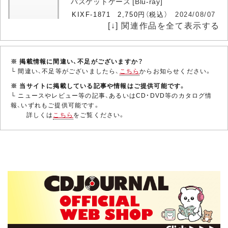
バスケットケース [Blu-ray]
KIXF-1871 2,750円（税込）
2024/08/07
[↓] 関連作品を全て表示する
発売
トム・ケイ
※ 掲載情報に間違い、不足がございますか？
フリークスで狂気の行動をとる兄と、ノーマ
└ 間違い、不足等がございましたら、
こちら
からお知らせください。
ルな肉体を持つがゆえに兄の奇行を悩む弟
の姿を描いたカルト・ホラーの第3弾。フリ
※ 当サイトに掲載している記事や情報はご提供可能です。
ークスに理解ある医者の手によって兄弟は
└ ニュースやレビュー等の記事、あるいはCD・DVD等のカタログ情
旅立つのだが……。…
報、いずれもご提供可能です。
テリー・スーザン・スミ
詳しくは
こちら
をご覧ください。
バスケットケース [Blu-ray]
ス
KIXF-1554 2,750円（税込）
2023/08/09
発売
ビヴァリー・ボナー
フリークスで狂気の行動をとる兄と、ノーマ
ルな肉体を持つがゆえに兄の奇行を悩む弟
の姿を描いたカルト・ホラーの第3弾。フリ
ークスに理解ある医者の手によって兄弟は
旅立つのだが……。…