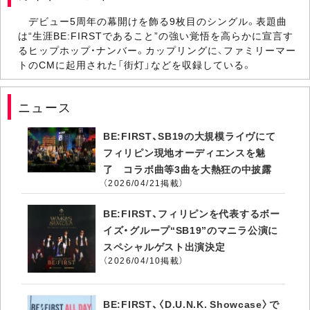
デビュー5周年の幕開けを飾る9枚目のシングル。表題曲
は“生涯BE:FIRSTであること”の強い覚悟を高らかに宣言す
るヒップホップ・ナンバー。カップリングに、ファミリーマー
トのCMに起用された「街灯」などを収録している。
ニュース
BE:FIRST、SB19の大規模ライヴにて
フィリピン現地オーディエンスを魅
了 コラボ曲等3曲を大熱狂の中披露
（2026/04/21掲載）
BE:FIRST、フィリピンを代表するボー
イズ・グループ“SB19”のマニラ公演に
スペシャルゲスト出演決定
（2026/04/10掲載）
BE:FIRST、〈D.U.N.K. Showcase〉で