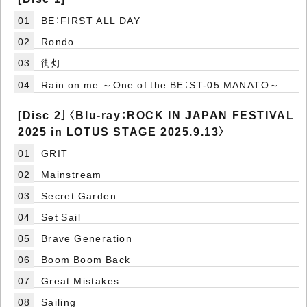
01
BE：FIRST ALL DAY
02
Rondo
03
街灯
04
Rain on me ～One of the BE：ST-05 MANATO～
[Disc 2］〈Blu-ray：ROCK IN JAPAN FESTIVAL
2025 in LOTUS STAGE 2025.9.13〉
01
GRIT
02
Mainstream
03
Secret Garden
04
Set Sail
05
Brave Generation
06
Boom Boom Back
07
Great Mistakes
08
Sailing