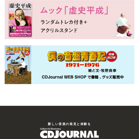
新しい⾳楽の発⾒と体験を