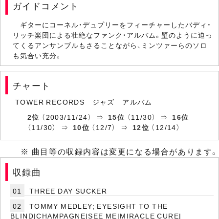
ガイドコメント
ギターにコーネル・デュプリーをフィーチャーしたバディ・
リッチ楽団による壮絶なファンク・アルバム。壁のように迫っ
てくるアンサンブルもさることながら、ミンツァーらのソロ
も気合い充分。
チャート
TOWER RECORDS ジャズ アルバム
2位
（2003/11/24） ⇒
15位
（11/30） ⇒
16位
（11/30） ⇒
10位
（12/7） ⇒
12位
（12/14）
※ 曲目等の収録内容は変更になる場合があります。
収録曲
01
THREE DAY SUCKER
02
TOMMY MEDLEY; EYESIGHT TO THE
BLIND|CHAMPAGNE|SEE ME|MIRACLE CURE|