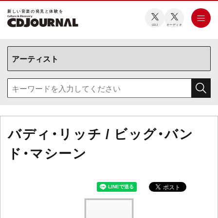
新しい⾳楽の発⾒と体験を
CDJ
オーディオ
バディ・リッチ / ビッグ・バン
ド・マシーン