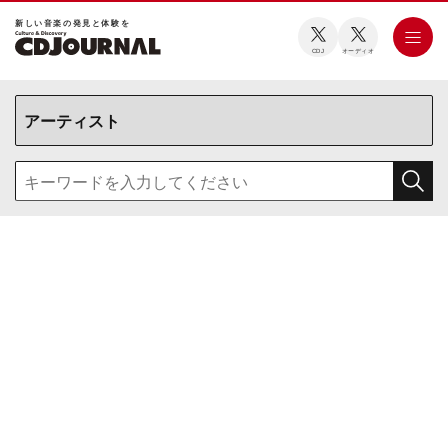
新しい⾳楽の発⾒と体験を
CDJ
オーディオ