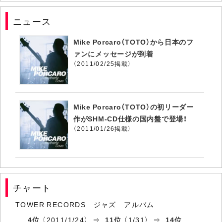
ニュース
Mike Porcaro（TOTO）から日本のフ
ァンにメッセージが到着
（2011/02/25掲載）
Mike Porcaro（TOTO）の初リーダー
作がSHM-CD仕様の国内盤で登場！
（2011/01/26掲載）
チャート
TOWER RECORDS ジャズ アルバム
4位
（2011/1/24） ⇒
11位
（1/31） ⇒
14位