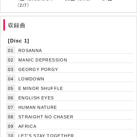
（2/7）
収録曲
[Disc 1]
01
ROSANNA
02
MANIC DEPRESSION
03
GEORGY PORGY
04
LOWDOWN
05
E MINOR SHUFFLE
06
ENGLISH EYES
07
HUMAN NATURE
08
STRAIGHT NO CHASER
09
AFRICA
10
LET'S STAY TOGETHER