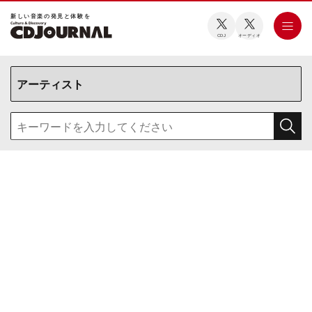
新しい⾳楽の発⾒と体験を
CDJ
オーディオ