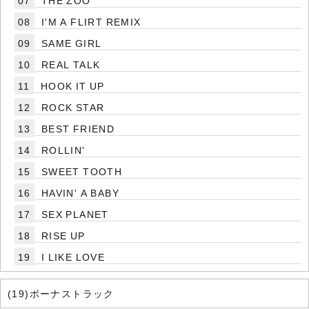
07
THE ZOO
08
I'M A FLIRT REMIX
09
SAME GIRL
10
REAL TALK
11
HOOK IT UP
12
ROCK STAR
13
BEST FRIEND
14
ROLLIN'
15
SWEET TOOTH
16
HAVIN' A BABY
17
SEX PLANET
18
RISE UP
19
I LIKE LOVE
(19)ボーナストラック