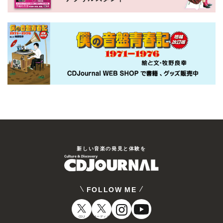
新しい⾳楽の発⾒と体験を
FOLLOW ME
CDJ
オーディオ