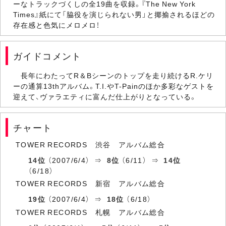
ーなトラックづくしの全19曲を収録。『The New York
Times』紙にて「脇役を演じられない男」と揶揄されるほどの
存在感と色気にメロメロ！
ガイドコメント
長年にわたってR＆Bシーンのトップを走り続けるR.ケリ
ーの通算13thアルバム。T.I.やT-Painのほか多彩なゲストを
迎えて、ヴァラエティに富んだ仕上がりとなっている。
チャート
TOWER RECORDS 渋谷 アルバム総合
14位
（2007/6/4） ⇒
8位
（6/11） ⇒
14位
（6/18）
TOWER RECORDS 新宿 アルバム総合
19位
（2007/6/4） ⇒
18位
（6/18）
TOWER RECORDS 札幌 アルバム総合