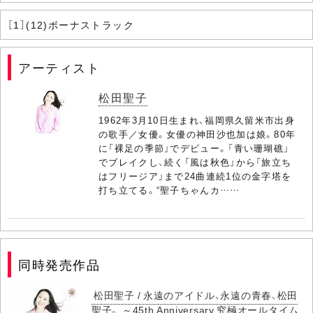
［1］(12)ボーナストラック
アーティスト
松田聖子
1962年3月10日生まれ、福岡県久留米市出身
の歌手／女優。女優の神田沙也加は娘。80年
に「裸足の季節」でデビュー。「青い珊瑚礁」
でブレイクし、続く「風は秋色」から「旅立ち
はフリージア」まで24曲連続1位の金字塔を
打ち立てる。“聖子ちゃんカ……
同時発売作品
松田聖子 / 永遠のアイドル、永遠の青春、松田
聖子。 ～45th Anniversary 究極オールタイム