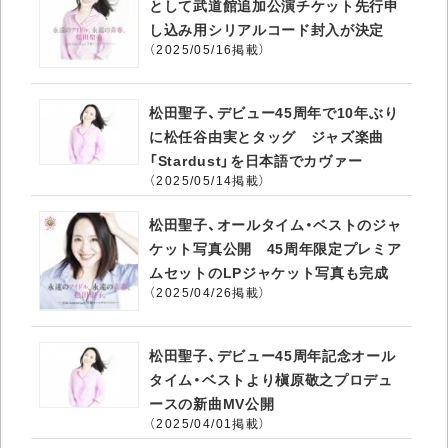
として武道館追加公演チケット先行申
し込み用シリアルコード封入が決定
（2025/05/16掲載）
松田聖子、デビュー45周年で10年ぶり
に松任谷由実とタッグ ジャズ楽曲
「Stardust」を日本語でカヴァー
（2025/05/14掲載）
松田聖子、オールタイム・ベストのジャ
ケット写真公開 45周年限定プレミア
ムセットのLPジャケット写真も完成
（2025/04/26掲載）
松田聖子、デビュー45周年記念オール
タイム・ベストより槇原敬之プロデュ
ースの新曲MV公開
（2025/04/01掲載）