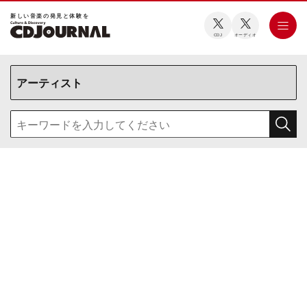
新しい⾳楽の発⾒と体験を
CDJ
オーディオ