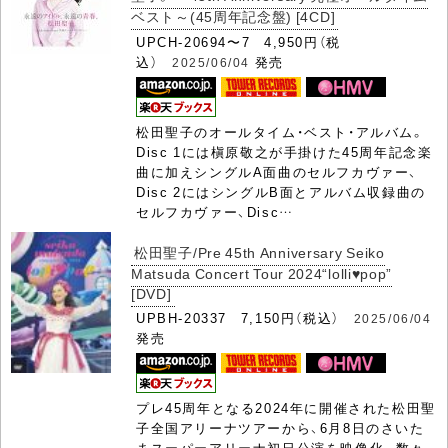
ベスト～(45周年記念盤) [4CD]
UPCH-20694〜7 4,950円（税
込）
発売
2025/06/04
松田聖子のオールタイム・ベスト・アルバム。
Disc 1には槇原敬之が手掛けた45周年記念楽
曲に加えシングルA面曲のセルフカヴァー、
Disc 2にはシングルB面とアルバム収録曲の
セルフカヴァー、Disc…
松田聖子/Pre 45th Anniversary Seiko
Matsuda Concert Tour 2024“lolli♥pop”
[DVD]
UPBH-20337 7,150円（税込）
2025/06/04
発売
プレ45周年となる2024年に開催された松田聖
子全国アリーナツアーから、6月8日のさいた
まスーパーアリーナ初日公演を映像化。数々