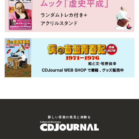
新しい⾳楽の発⾒と体験を