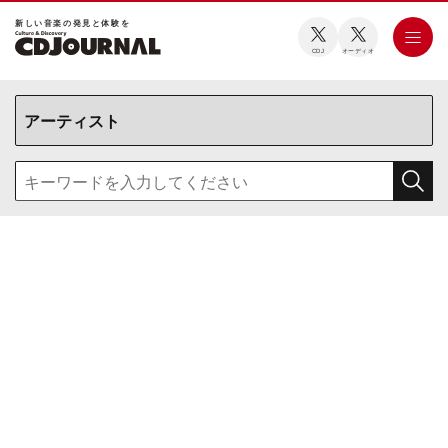
新しい⾳楽の発⾒と体験を
CDJ
オーディオ