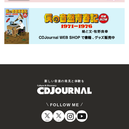
新しい⾳楽の発⾒と体験を
FOLLOW ME
CDJ
オーディオ