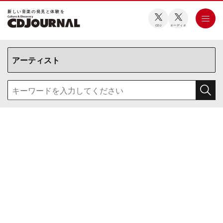
新しい⾳楽の発⾒と体験を
CDJ
オーディオ