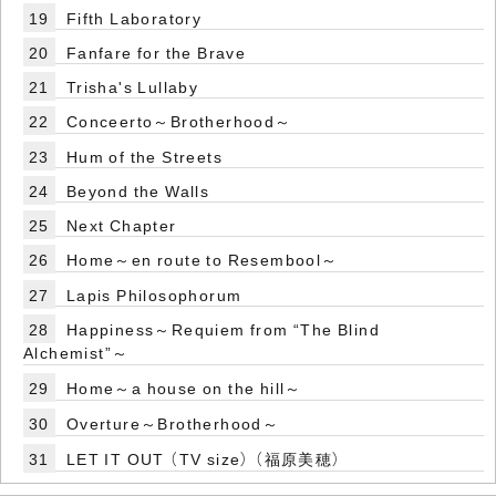
19
Fifth Laboratory
20
Fanfare for the Brave
21
Trisha's Lullaby
22
Conceerto～Brotherhood～
23
Hum of the Streets
24
Beyond the Walls
25
Next Chapter
26
Home～en route to Resembool～
27
Lapis Philosophorum
28
Happiness～Requiem from “The Blind
Alchemist”～
29
Home～a house on the hill～
30
Overture～Brotherhood～
31
LET IT OUT （TV size） （福原美穂）