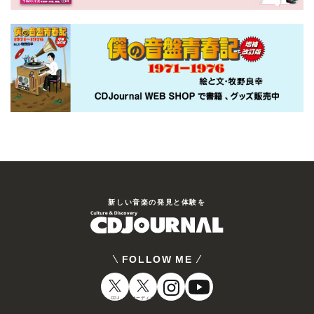
新しい⾳楽の発⾒と体験を
FOLLOW ME
CDJ
オーディオ