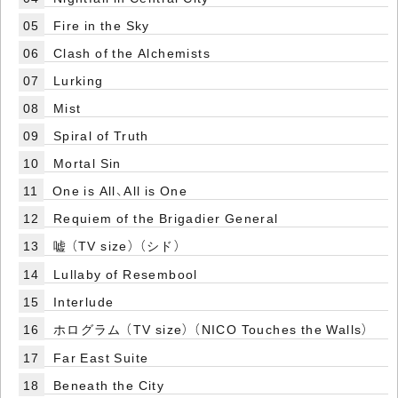
05
Fire in the Sky
06
Clash of the Alchemists
07
Lurking
08
Mist
09
Spiral of Truth
10
Mortal Sin
11
One is All、All is One
12
Requiem of the Brigadier General
13
嘘 （TV size） （シド）
14
Lullaby of Resembool
15
Interlude
16
ホログラム （TV size） （NICO Touches the Walls）
17
Far East Suite
18
Beneath the City