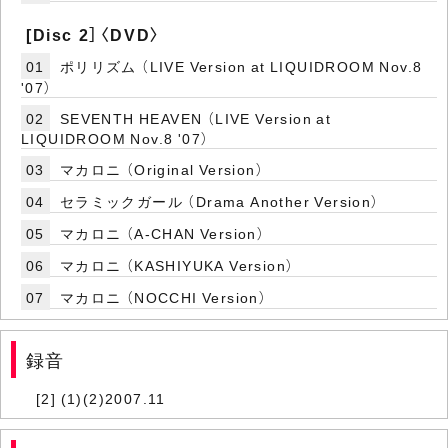
[Disc 2］〈DVD〉
01
ポリリズム （LIVE Version at LIQUIDROOM Nov.8
'07）
02
SEVENTH HEAVEN （LIVE Version at
LIQUIDROOM Nov.8 '07）
03
マカロニ （Original Version）
04
セラミックガール （Drama Another Version）
05
マカロニ （A-CHAN Version）
06
マカロニ （KASHIYUKA Version）
07
マカロニ （NOCCHI Version）
録音
[2] (1)(2)2007.11