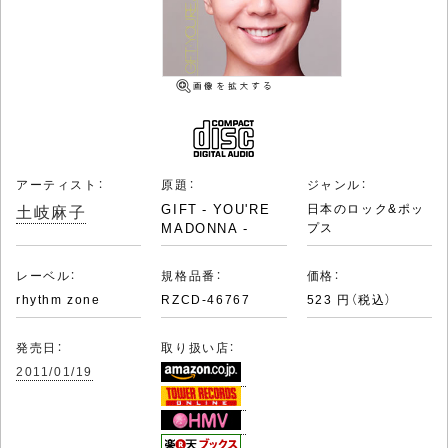
アーティスト：
原題：
ジャンル：
土岐麻子
GIFT - YOU'RE
日本のロック&ポッ
MADONNA -
プス
レーベル：
規格品番：
価格：
rhythm zone
RZCD-46767
523 円（税込）
発売日：
取り扱い店：
2011/01/19