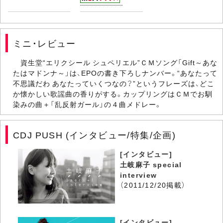
ミニ・レビュー
資生堂“エリクシール シュペリエル”ＣＭソング「Gift～あな
たはマドンナ～」は、EPOの書き下ろしナンバー。“あなたって
不思議だわ あなたっていくつなの？”というフレーズは、どこ
か懐かしい歌謡曲の香りがする。カップリングはＣＭでお馴
染みの曲＋「乱反射ガール」の４曲メドレー。
CDJ PUSH (インタビュー/特集/企画)
[インタビュー]
土岐麻子 special
interview
（2011/12/20掲載）
[インタビュー]