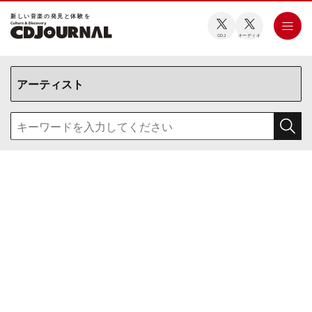
新しい⾳楽の発⾒と体験を
CDJ
オーディオ