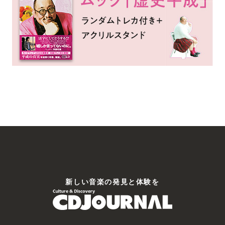
新しい⾳楽の発⾒と体験を