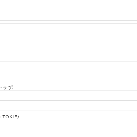
ル・ラヴ）
+TOKIE）