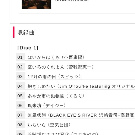
収録曲
[Disc 1]
01
はいからはくち （小西康陽）
02
空いろのくれよん （曽我部恵一）
03
12月の雨の日 （スピッツ）
04
抱きしめたい （Jim O'rourke featuring オリジナ
05
あやか市の動物園 （くるり）
06
風来坊 （デイジー）
07
無風状態 （BLACK EYE'S RIVER：浜崎貴司+高野寛
08
いらいら （空気公団）
09
暗闇坂むささび変化 （つじあやの）