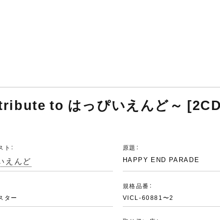
～tribute to はっぴいえんど～ [2CD
スト：
原題：
いえんど
HAPPY END PARADE
：
規格品番：
スター
VICL-60881〜2