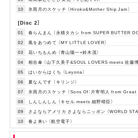
10
氷雨月のスケッチ （Hiroko&Mother Ship Jam）
[Disc 2］
01
春らんまん （永積タカシ from SUPER BUTTER D
02
風をあつめて （MY LITTLE LOVER）
03
花いちもんめ （青山陽一+鈴木茂）
04
相合傘 （山下久美子&SOUL LOVERS meets 佐藤
05
はいからはくち （Leyona）
06
夏なんです （キリンジ）
07
氷雨月のスケッチ （Sons Of：片寄明人 from Great 3+
08
しんしんしん （キセル meets 細野晴臣）
09
さよならアメリカ さよならニッポン （WORLD STAND
10
春よ来い （航空電子）