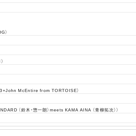
OG）
博）
John McEntire from TORTOISE）
ARD （鈴木・惣一朗）meets KAMA AINA （青柳拓次））