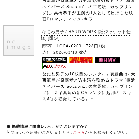
西流星が原嘉孝とW主演を務めるドラマ『横浜
ネイバーズ Season1』の主題歌。カップリン
グに、高橋恭平が主演の1人として出演した映
画『ロマンティック・キラ…
なにわ男子 / HARD WORK [紙ジャケット仕
様] [限定]
LCCA-6260 728円（税
込）
発売
2026/02/18
なにわ男子の10枚目のシングル。表題曲は、大
西流星が原嘉孝とW主演を務めるドラマ『横浜
ネイバーズ Season1』の主題歌。カップリン
グに、スギ薬局の新CMソングに起用の「スキ
スギ」を収録している。…
※ 掲載情報に間違い、不足がございますか？
└ 間違い、不足等がございましたら、
こちら
からお知らせください。