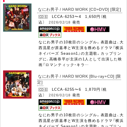
なにわ男子 / HARD WORK [CD+DVD] [限定]
LCCA-6253〜4 1,650円（税
込）
発売
2026/02/18
なにわ男子の10枚目のシングル。表題曲は、大
西流星が原嘉孝とW主演を務めるドラマ『横浜
ネイバーズ Season1』の主題歌。カップリン
グに、高橋恭平が主演の1人として出演した映
画『ロマンティック・キラ…
なにわ男子 / HARD WORK [Blu-ray+CD] [限
定]
LCCA-6255〜6 1,870円（税
込）
発売
2026/02/18
なにわ男子の10枚目のシングル。表題曲は、大
西流星が原嘉孝とW主演を務めるドラマ『横浜
ネイバーズ Season1』の主題歌。カップリン