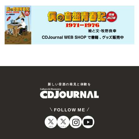
新しい⾳楽の発⾒と体験を
FOLLOW ME
CDJ
オーディオ