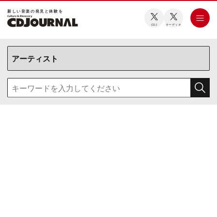
新しい⾳楽の発⾒と体験を
CDJ
オーディオ