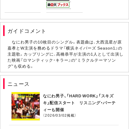
ガイドコメント
なにわ男子の10枚目のシングル。表題曲は、大西流星が原
嘉孝とW主演を務めるドラマ『横浜ネイバーズ Season1』の
主題歌。カップリングに、高橋恭平が主演の1人として出演し
た映画『ロマンティック・キラー』の“ミラクルテーマソン
グ”も収める。
ニュース
なにわ男子、「HARD WORK」「スキズ
キ」配信スタート リスニング・パーテ
ィーも開催
（2026/03/02掲載）