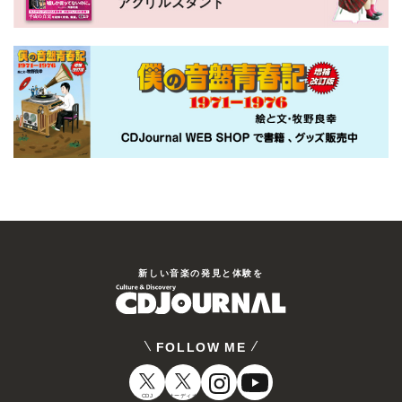
新しい⾳楽の発⾒と体験を
FOLLOW ME
CDJ
オーディオ