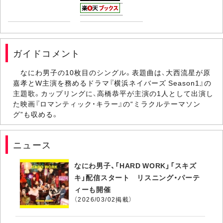
ガイドコメント
なにわ男子の10枚目のシングル。表題曲は、大西流星が原
嘉孝とW主演を務めるドラマ『横浜ネイバーズ Season1』の
主題歌。カップリングに、高橋恭平が主演の1人として出演し
た映画『ロマンティック・キラー』の“ミラクルテーマソン
グ”も収める。
ニュース
なにわ男子、「HARD WORK」「スキズ
キ」配信スタート リスニング・パーテ
ィーも開催
（2026/03/02掲載）