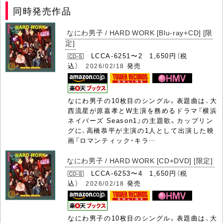
同時発売作品
なにわ男子 / HARD WORK [Blu-ray+CD] [限
定]
LCCA-6251〜2 1,650円（税
込）
発売
2026/02/18
なにわ男子の10枚目のシングル。表題曲は、大
西流星が原嘉孝とW主演を務めるドラマ『横浜
ネイバーズ Season1』の主題歌。カップリン
グに、高橋恭平が主演の1人として出演した映
画『ロマンティック・キラ…
なにわ男子 / HARD WORK [CD+DVD] [限定]
LCCA-6253〜4 1,650円（税
込）
発売
2026/02/18
なにわ男子の10枚目のシングル。表題曲は、大