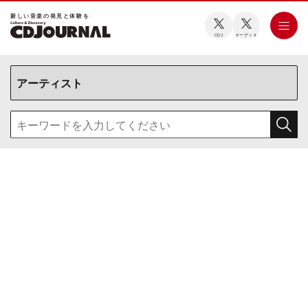
新しい⾳楽の発⾒と体験を
CDJ
オーディオ