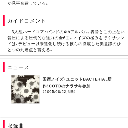
が見事合致している。
ガイドコメント
3人組ハードコア・バンドの4thアルバム。轟音とこの上ない
音圧による圧倒的な迫力の全6曲。ノイズの極みを行くサウン
ドは、デビュー以来進化し続ける彼らの徹底した美意識のひ
とつの到達点と言える。
ニュース
国産ノイズ・ユニットBACTERIA、新
作！COTDのナラサキ参加
（2005/08/22掲載）
収録曲