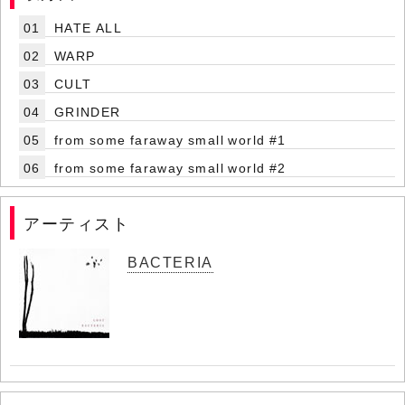
01
HATE ALL
02
WARP
03
CULT
04
GRINDER
05
from some faraway small world #1
06
from some faraway small world #2
アーティスト
BACTERIA