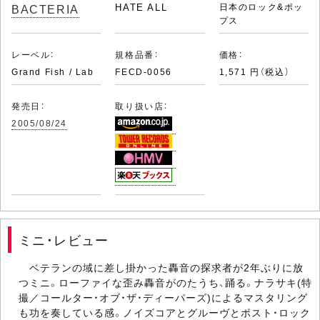
BACTERIA
HATE ALL
日本のロック&ポッ
プス
レーベル：
規格品番：
価格：
Grand Fish / Lab
FECD-0056
1,571 円（税込）
発売日：
取り扱い店：
2005/08/24
ミニ・レビュー
ベテランの域に差し掛かった轟音の探求者が2年ぶりに放
つミニ。ローファイな歪み轟音がのたうち、踊る。ナラサキ(特
撮／コールター・オブ・ザ・ディーパーズ)によるマスタリング
も功を奏している感。ノイズコアとグルーヴとポスト・ロック