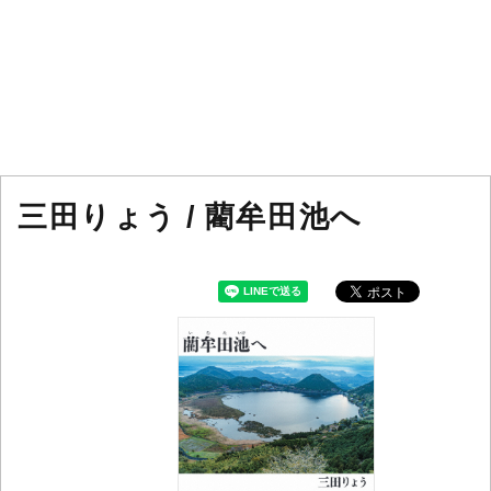
三田りょう / 藺牟田池へ