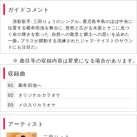
ガイドコメント
演歌歌手、三田りょうのシングル。鹿児島半島のほぼ中央に
位置する藺牟田池を舞台に、悠然と広がる水面とそこに息づ
く命の輝きを歌った、自然への敬意と郷土への思いを込めた
一曲。ブラスが躍動する洗練されたジャズ・テイストのサウン
ドにも注目だ。
※ 曲目等の収録内容は変更になる場合があります。
収録曲
01
藺牟田池へ
02
オリジナルカラオケ
03
メロ入りカラオケ
アーティスト
三田りょう