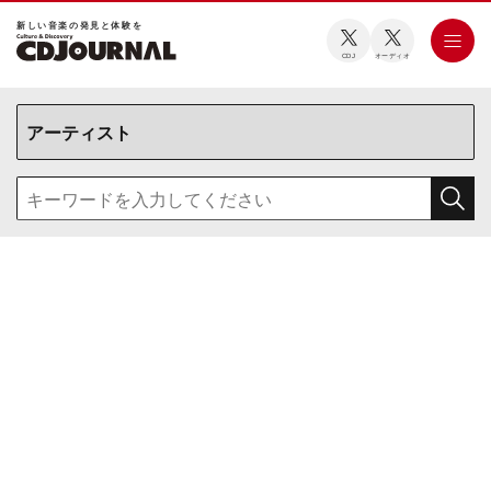
新しい⾳楽の発⾒と体験を
CDJ
オーディオ