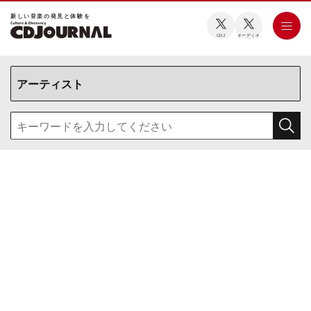
新しい⾳楽の発⾒と体験を
CDJ
オーディオ