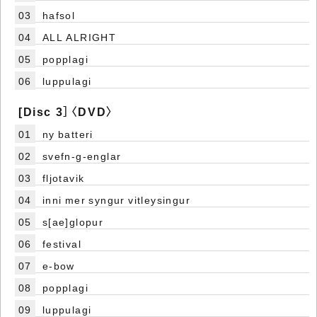
03
hafsol
04
ALL ALRIGHT
05
popplagi
06
luppulagi
[Disc 3］〈DVD〉
01
ny batteri
02
svefn-g-englar
03
fljotavik
04
inni mer syngur vitleysingur
05
s[ae]glopur
06
festival
07
e-bow
08
popplagi
09
luppulagi