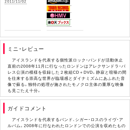
2011/11/02
ミニ・レビュー
アイスランドを代表する個性派ロック・バンドが活動休止
直前の2008年11月に行なったロンドンはアレクサンドラ・パ
レス公演の模様を収録した２枚組CD＋DVD。静寂と喧噪の間
を往来する崇高な世界が臨場感とダイナミズムにあふれた音
像で蘇る。独特の処理が施されたモノクロ主体の重厚な映像
も見ごたえ十分。
ガイドコメント
アイスランドを代表するバンド、シガー・ロスのライヴ・ア
ルバム。2008年に行なわれたロンドンでの公演を収めたもの