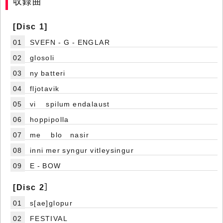
収録曲
[Disc 1]
01
SVEFN - G - ENGLAR
02
glosoli
03
ny batteri
04
fljotavik
05
vi spilum endalaust
06
hoppipolla
07
me blo nasir
08
inni mer syngur vitleysingur
09
E - BOW
[Disc 2］
01
s[ae]glopur
02
FESTIVAL