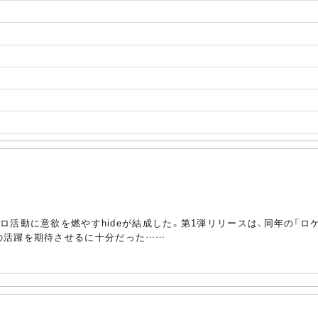
るソロ活動に意欲を燃やすhideが結成した。第1弾リリースは、同年の「
の活躍を期待させるに十分だった……