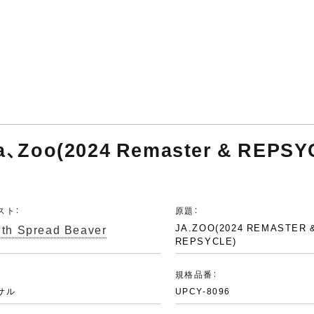
 Ja、Zoo(2024 Remaster & REPSY
スト：
原題：
ith Spread Beaver
JA.ZOO(2024 REMASTER 
REPSYCLE)
：
規格品番：
サル
UPCY-8096