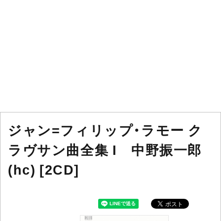
ジャン=フィリップ・ラモー ク
ラヴサン曲全集 I 中野振一郎
(hc) [2CD]