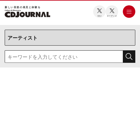
新しい⾳楽の発⾒と体験を
CDJ
オーディオ