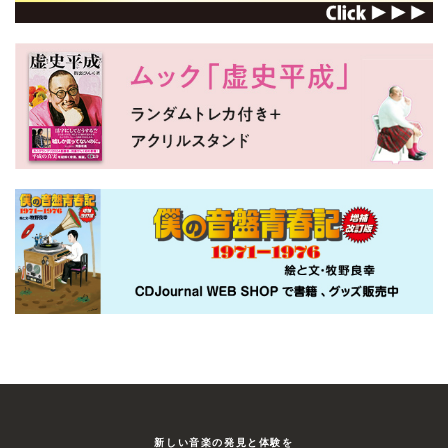
新しい⾳楽の発⾒と体験を