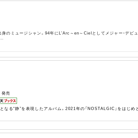
身のミュージシャン。94年にL'Arc～en～Cielとしてメジャー・デビュー
……
発売
3
の続編となる“静”を表現したアルバム。2021年の「NOSTALGIC」を