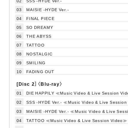
02
SSS -HYDE Ver.-
03
MAISIE -HYDE Ver.-
04
FINAL PIECE
05
SO DREAMY
06
THE ABYSS
07
TATTOO
08
NOSTALGIC
09
SMILING
10
FADING OUT
[Disc 2］〈Blu-ray〉
01
DIE HAPPILY ≪Music Video & Live Session Vi
02
SSS -HYDE Ver.- ≪Music Video & Live Sessio
03
MAISIE -HYDE Ver.- ≪Music Video & Live Ses
04
TATTOO ≪Music Video & Live Session Video≫