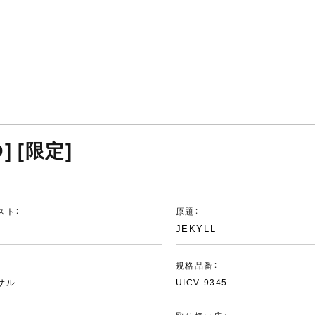
D] [限定]
スト：
原題：
JEKYLL
：
規格品番：
サル
UICV-9345