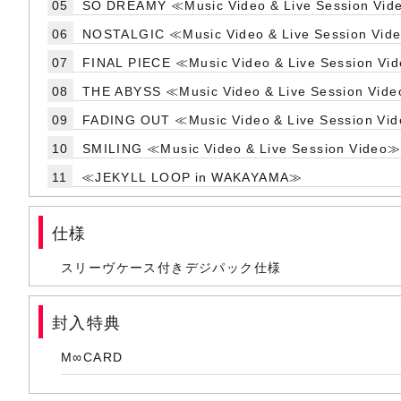
05
SO DREAMY ≪Music Video & Live Session Vi
06
NOSTALGIC ≪Music Video & Live Session Vid
07
FINAL PIECE ≪Music Video & Live Session Vi
08
THE ABYSS ≪Music Video & Live Session Vid
09
FADING OUT ≪Music Video & Live Session Vi
10
SMILING ≪Music Video & Live Session Video
11
≪JEKYLL LOOP in WAKAYAMA≫
仕様
スリーヴケース付きデジパック仕様
封入特典
M∞CARD