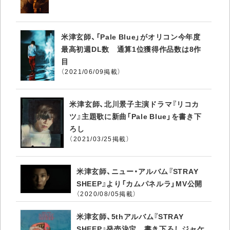
米津玄師、「Pale Blue」がオリコン今年度
最高初週DL数 通算1位獲得作品数は8作
目
（2021/06/09掲載）
米津玄師、北川景子主演ドラマ『リコカ
ツ』主題歌に新曲「Pale Blue」を書き下
ろし
（2021/03/25掲載）
米津玄師、ニュー・アルバム『STRAY
SHEEP』より「カムパネルラ」MV公開
（2020/08/05掲載）
米津玄師、5thアルバム『STRAY
SHEEP』発売決定 書き下ろしジャケ