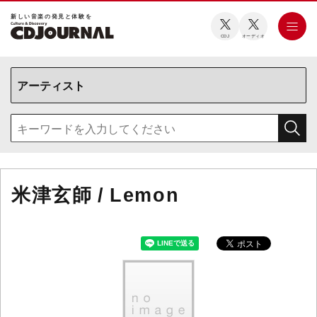
新しい⾳楽の発⾒と体験を
CDJ
オーディオ
米津玄師 / Lemon