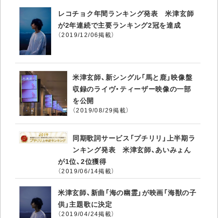
レコチョク年間ランキング発表 米津玄師
が2年連続で主要ランキング2冠を達成
（2019/12/06掲載）
米津玄師、新シングル「馬と鹿」映像盤
収録のライヴ・ティーザー映像の一部
を公開
（2019/08/29掲載）
同期歌詞サービス「プチリリ」上半期ラ
ンキング発表 米津玄師、あいみょん
が1位、2位獲得
（2019/06/14掲載）
米津玄師、新曲「海の幽霊」が映画「海獣の子
供」主題歌に決定
（2019/04/24掲載）