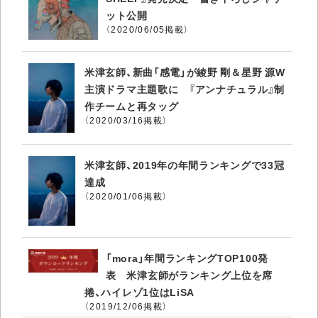
ット公開
（2020/06/05掲載）
米津玄師、新曲「感電」が綾野 剛＆星野 源W
主演ドラマ主題歌に 『アンナチュラル』制
作チームと再タッグ
（2020/03/16掲載）
米津玄師、2019年の年間ランキングで33冠
達成
（2020/01/06掲載）
「mora」年間ランキングTOP100発
表 米津玄師がランキング上位を席
捲、ハイレゾ1位はLiSA
（2019/12/06掲載）