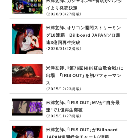
米津玄師、ガシャポン®・食玩がバンダ
イより発売決定
（2026/03/27掲載）
米津玄師、オリコン週間ストリーミン
グ18連覇 Billboard JAPANソロ最
速3億回再生突破
（2026/01/22掲載）
米津玄師、『第76回NHK紅白歌合戦』に
出場 「IRIS OUT」を初パフォーマン
ス
（2025/12/23掲載）
米津玄師、「IRIS OUT」MVが“自身最
速”で1億再生突破
（2025/11/27掲載）
米津玄師、「IRIS OUT」がBillboard
JAPAN週間総合チャート6連覇