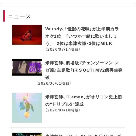
ニュース
Vaundy、「怪獣の花唄」が上半期カラ
オケ1位 「いつか一緒に歌いましょ
う」 2位は米津玄師・3位はM!LK
（2026/07/17掲載）
米津玄師、劇場版『チェンソーマン レ
ゼ篇』主題歌「IRIS OUT」MV2億再生突
破
（2026/06/01掲載）
米津玄師、「Lemon」がオリコン史上初
の“トリプル5”達成
（2026/04/10掲載）