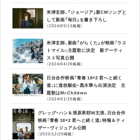
米津玄師、「ジョージア」新CMソングと
して新曲「毎日」を書き下ろし
（2024/05/13掲載）
米津玄師、新曲「がらくた」が映画『ラス
トマイル』主題歌に決定 新アーティ
スト写真公開
（2024/04/26掲載）
日台合作映画『青春 18×2 君へと続く
道』に道枝駿佑・黒木華ら出演決定 主
題歌はMr.Children
（2024/01/25掲載）
グレッグ・ハン＆清原果耶W主演、日台合作
映画『青春 18×2 君へと続く道』特報＆ティ
ザー・ヴィジュアル公開
（2023/12/20掲載）