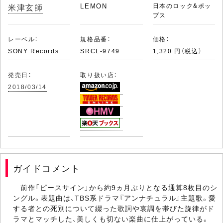
米津玄師
LEMON
日本のロック&ポッ
プス
レーベル：
規格品番：
価格：
SONY Records
SRCL-9749
1,320 円（税込）
発売日：
取り扱い店：
2018/03/14
ガイドコメント
前作「ピースサイン」から約9ヵ月ぶりとなる通算8枚目のシ
ングル。表題曲は、TBS系ドラマ『アンナチュラル』主題歌。愛
する者との死別について綴った歌詞や哀調を帯びた旋律がド
ラマとマッチした、美しくも切ない楽曲に仕上がっている。