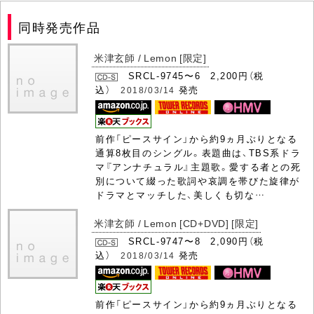
同時発売作品
米津玄師 / Lemon [限定]
SRCL-9745〜6 2,200円（税
込）
発売
2018/03/14
前作「ピースサイン」から約9ヵ月ぶりとなる
通算8枚目のシングル。表題曲は、TBS系ドラ
マ『アンナチュラル』主題歌。愛する者との死
別について綴った歌詞や哀調を帯びた旋律が
ドラマとマッチした、美しくも切な…
米津玄師 / Lemon [CD+DVD] [限定]
SRCL-9747〜8 2,090円（税
込）
発売
2018/03/14
前作「ピースサイン」から約9ヵ月ぶりとなる