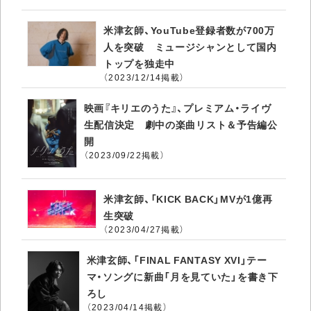
米津玄師、YouTube登録者数が700万
人を突破 ミュージシャンとして国内
トップを独走中
（2023/12/14掲載）
映画『キリエのうた』、プレミアム・ライヴ
生配信決定 劇中の楽曲リスト＆予告編公
開
（2023/09/22掲載）
米津玄師、「KICK BACK」MVが1億再
生突破
（2023/04/27掲載）
米津玄師、「FINAL FANTASY XVI」テー
マ・ソングに新曲「月を見ていた」を書き下
ろし
（2023/04/14掲載）