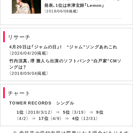
発表、1位は米津玄師「Lemon」
（2018/06/08掲載）
リサーチ
4月20日は「ジャムの日」！ “ジャム”ソングあれこれ
（2026/04/20掲載）
竹内涼真、堺 雅人ら出演のソフトバンク“白戸家”CMソ
ングは？
（2018/09/04掲載）
チャート
TOWER RECORDS シングル
1位
（2018/3/12） ⇒
5位
（3/19） ⇒
9位
（4/2） ⇒
17位
（4/9） ⇒
4位
（12/31）
※ 曲目等の収録内容は変更になる場合があります。