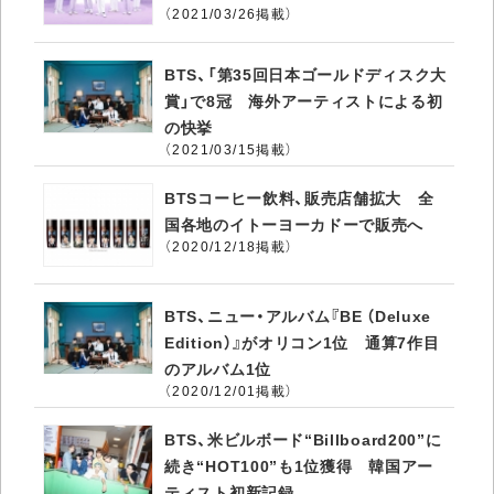
（2021/03/26掲載）
BTS、「第35回日本ゴールドディスク大
賞」で8冠 海外アーティストによる初
の快挙
（2021/03/15掲載）
BTSコーヒー飲料、販売店舗拡大 全
国各地のイトーヨーカドーで販売へ
（2020/12/18掲載）
BTS、ニュー・アルバム『BE （Deluxe
Edition）』がオリコン1位 通算7作目
のアルバム1位
（2020/12/01掲載）
BTS、米ビルボード“Billboard200”に
続き“HOT100”も1位獲得 韓国アー
ティスト初新記録