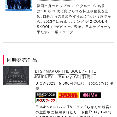
韓国出身のヒップホップ・グループ。名前
は“10代、20代に向けられる抑圧や偏見を止
め、自身たちの音楽を守りぬく”という意味か
ら。2013年に結成し、シングル「2 COOL 4
SKOOL」でデビュー。翌年に日本デビューを
果たす。一躍スターダ……
同時発売作品
BTS / MAP OF THE SOUL 7～THE
JOURNEY～ [Blu-ray+CD] [限定]
UICV-9323 5,000円（税込）
発
2020/07/15
売
日本4thアルバム。TVドラマ『らせんの迷宮』
の主題歌に起用されたリード曲「Stay Gold」