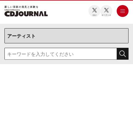
新しい⾳楽の発⾒と体験を
CDJ
オーディオ