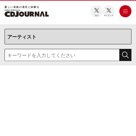
新しい⾳楽の発⾒と体験を
CDJ
オーディオ