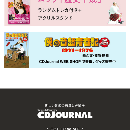
新しい⾳楽の発⾒と体験を
FOLLOW ME