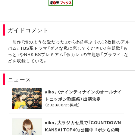
ガイドコメント
前作『泡のような愛だった』から約2年ぶりの12枚目のアル
バム。TBS系ドラマ『ダメな私に恋してください』主題歌「も
っと」やNHK BSプレミアム『仮カレ』の主題歌「プラマイ」な
どを収録している。
ニュース
aiko、〈ナインティナインのオールナイ
トニッポン歌謡祭〉出演決定
（2023/08/25掲載）
aiko、大ラジカセ展で『COUNTDOWN
KANSAI TOP40』公開中 『ボクらの時