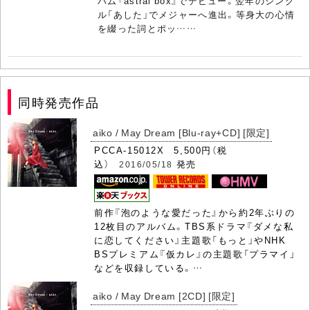
バム『astral box』でデビュー。翌年のシング
ル「あした」でメジャーへ進出。等身大の心情
を綴った詞とポッ……
同時発売作品
aiko / May Dream [Blu-ray+CD] [限定]
PCCA-15012X 5,500円（税
込）
発売
2016/05/18
前作『泡のような愛だった』から約2年ぶりの
12枚目のアルバム。TBS系ドラマ『ダメな私
に恋してください』主題歌「もっと」やNHK
BSプレミアム『仮カレ』の主題歌「プラマイ」
などを収録している。…
aiko / May Dream [2CD] [限定]