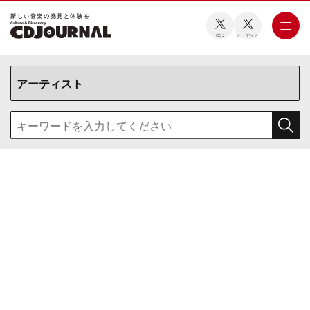
新しい⾳楽の発⾒と体験を
CDJ
オーディオ