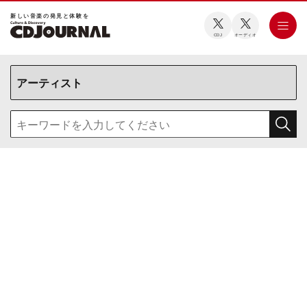
新しい⾳楽の発⾒と体験を
CDJ
オーディオ