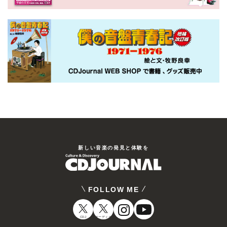
新しい⾳楽の発⾒と体験を
FOLLOW ME
CDJ
オーディオ