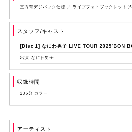
(14) Doki it
三方背デジパック仕様 ／ ライブフォトブックレット（60
(15) Because I just love you
(16) ギラギラサマー
スタッフ/キャスト
(17) ボンボンボヤージュ
[Disc 1] なにわ男子 LIVE TOUR 2025‘BON 
(18) なにわ Lucky Boy！！
出演：なにわ男子
(19) アオハル-With U With Me-
(20) I Wish
収録時間
(21) TOYSTYLE
236分 カラー
(22) アダルティー
(23) Devil or Angel
(24) 溺れて愛
アーティスト