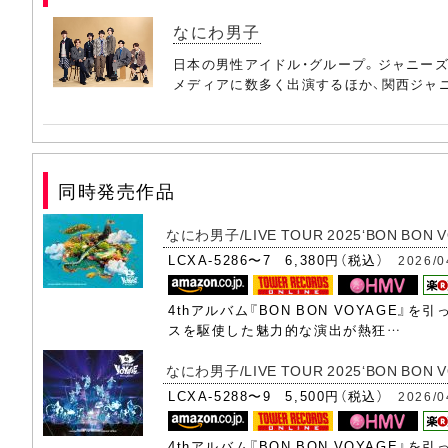
(25) アシンメトリー
なにわ男子
日本の男性アイドル・グループ。ジャニーズ
(26) Black Nightmare
メディアに数多く出演するほか、関西ジャニ
(27) Thrill Drive
(28) Seven seas
同時発売作品
(29) NEW CLASSIC
(30) Poppin'Hoppin'Lovin'
なにわ男子/LIVE TOUR 2025‘BON BON 
LCXA-5286〜7 6,380円（税込）
2026/0
(31) ハッピーサプライズ
4thアルバム『BON BON VOYAG
(32) Special Kiss
スを駆使した魅⼒的な演出が熱狂…
(33) ダイヤモンドスマイル
なにわ男子/LIVE TOUR 2025‘BON BON VO
(34) シンシア
LCXA-5288〜9 5,500円（税込）
2026/0
(35) Seven seas
4thアルバム『BON BON VOYAG