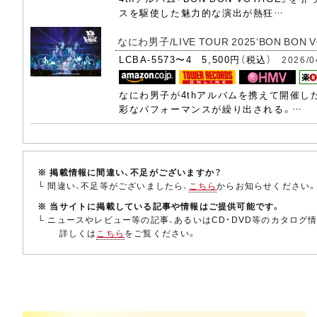
スを駆使した魅⼒的な演出が熱狂…
(36) H.E.L.L.O
なにわ男子/LIVE TOUR 2025‘BON BON V
(37) 初心LOVE
LCBA-5573〜4 5,500円（税込）
2026/0
(38) サチアレ
なにわ男子が4thアルバムを携えて開催し
彩なパフォーマンスが繰り出される。…
(39) ありがとう心から
※ 掲載情報に間違い、不足がございますか？
└ 間違い、不足等がございましたら、
こちら
からお知らせください
※ 当サイトに掲載している記事や情報はご提供可能です。
└ ニュースやレビュー等の記事、あるいはCD・DVD等のカタログ
詳しくは
こちら
をご覧ください。