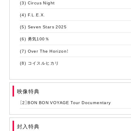
(3) Circus Night
(4) F.L.E.X.
(5) Seven Stars 2025
(6) 勇気100％
(7) Over The Horizon！
(8) コイスルヒカリ
(9) The Greatest Voyage
(10) Don't Worry！！
映像特典
(11) 君と風と
［2］BON BON VOYAGE Tour Documentary
(12) moshimo
(13) YUUWAKU DANCE
封入特典