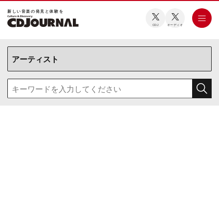
新しい⾳楽の発⾒と体験を
CDJ
オーディオ