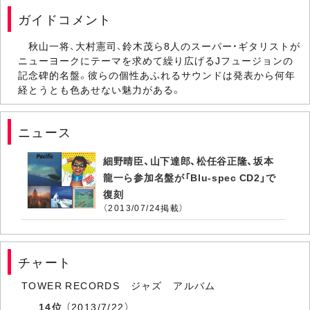
ガイドコメント
秋山一将、大村憲司、鈴木茂ら8人のスーパー・ギタリストが
ニューヨークにテーマを求めて繰り広げるJフュージョンの
記念碑的名盤。彼らの個性あふれるサウンドは発表から何年
経とうとも色あせない魅力がある。
ニュース
細野晴臣、山下達郎、松任谷正隆、坂本
龍一ら参加名盤が「Blu-spec CD2」で
復刻
（2013/07/24掲載）
チャート
TOWER RECORDS ジャズ アルバム
14位
（2013/7/22）