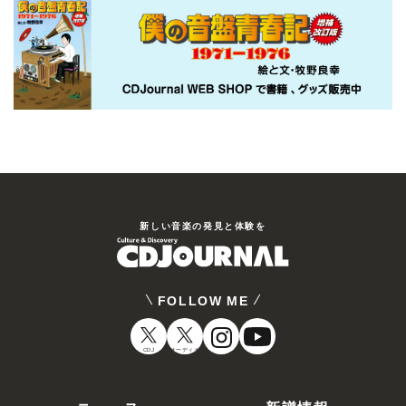
新しい⾳楽の発⾒と体験を
FOLLOW ME
CDJ
オーディオ