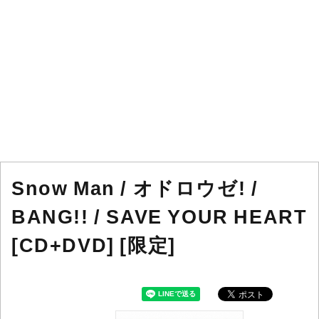
Snow Man / オドロウゼ! /
BANG!! / SAVE YOUR HEART
[CD+DVD] [限定]