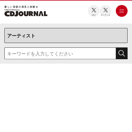
新しい⾳楽の発⾒と体験を
CDJ
オーディオ