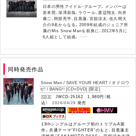
日本の男性アイドル・グループ。メンバーは
岩本照、深澤辰哉、ラウール、渡辺翔太、向井
康二、阿部亮平、目黒蓮、宮舘涼太、佐久間大
介の9名からなる。2009年結成のジュニア所
属のMis Snow Manを前身に、2012年5月に
6人組として結成。……
同時発売作品
Snow Man / SAVE YOUR HEART / オドロウ
ゼ! / BANG!! [CD+DVD] [限定]
JWCD-25162 1,980円（税
込）
発売
2026/04/29
13thシングルはグループ初のトリプルA面
作。共通テーマ“FIGHTER”のもと、目黒蓮主
演映画『SAKAMOTO DAYS』、宮舘涼太主演